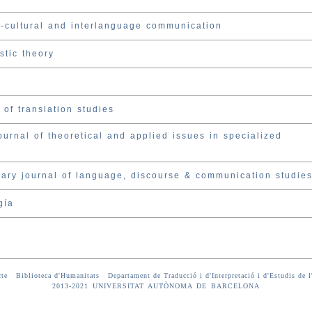
ss-cultural and interlanguage communication
stic theory
 of translation studies
ournal of theoretical and applied issues in specialized
inary journal of language, discourse & communication studie
gía
te
-
Biblioteca d'Humanitats
-
Departament de Traducció i d'Interpretació i d'Estudis de l
2013-2021 UNIVERSITAT AUTÒNOMA DE BARCELONA