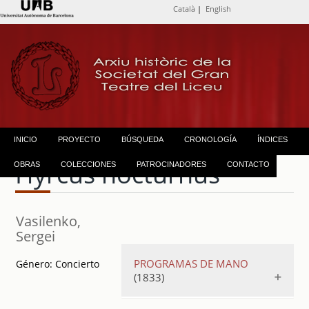
Català
|
English
INICIO
PROYECTO
BÚSQUEDA
CRONOLOGÍA
ÍNDICES
Hyrcus nocturnus
OBRAS
COLECCIONES
PATROCINADORES
CONTACTO
Vasilenko,
Sergei
PROGRAMAS DE MANO
Género:
Concierto
(1833)