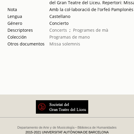
del Gran Teatre del Liceu. Repertori: Mis
Nota
Amb la col·laboració de l'orfeó Pamplonès
Lengua
Castellano
Género
Concierto
Descriptores
Concerts
;
Programes de mà
Colección
Programas de mano
Otros documentos
Missa solemnis
Departamento de Arte y de Musicología
-
Biblioteca de Humanidades
2015-2021 UNIVERSITAT AUTÒNOMA DE BARCELONA