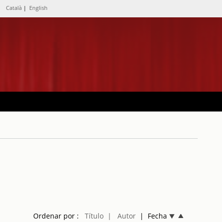
Català
|
English
Ordenar por :
Título
| Autor
| Fecha