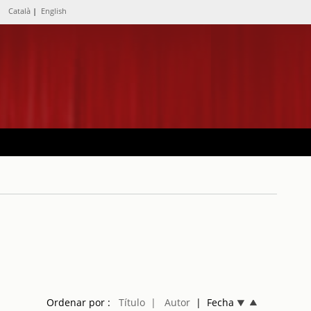
Català
|
English
Ordenar por :
Título
| Autor
| Fecha