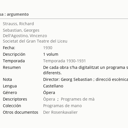
osa : argumento
Strauss, Richard
Sebastian, Georges
Dell'Agostino, Vincenzo
Societat del Gran Teatre del Liceu
Fecha:
1930
Descripción
1 volum
Temporada
Temporada 1930-1931
Resumen
De cada obra s'ha digitalitzat un programa se
diferents.
Nota
Director: Georg Sebastian ; direcció escènica
Lengua
Castellano
Género
Ópera
Descriptores
Òpera
;
Programes de mà
Colección
Programas de mano
Otros documentos
Der Rosenkavalier