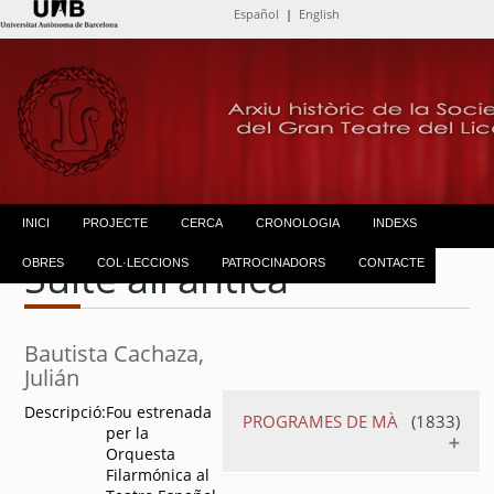
Español
|
English
INICI
PROJECTE
CERCA
CRONOLOGIA
INDEXS
Suite all'antica
OBRES
COL·LECCIONS
PATROCINADORS
CONTACTE
Bautista Cachaza,
Julián
Descripció:
Fou estrenada
PROGRAMES DE MÀ
(1833)
per la
Orquesta
Filarmónica al