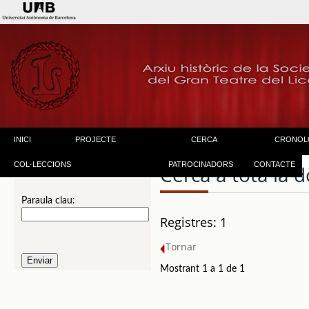
INICI
PROJECTE
CERCA
CRONOL
COL·LECCIONS
PATROCINADORS
CONTACTE
Cerca a tota la
Paraula clau:
Registres: 1
Tornar
Mostrant 1 a 1 de 1