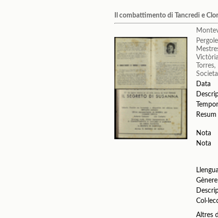
Il combattimento di Tancredi e Clor
Montev
Pergole
Mestres
Victòri
Torres
Societa
Data
Descri
Tempo
Resum
Nota
Nota
Llengu
Gènere
Descri
Col·lec
Altres