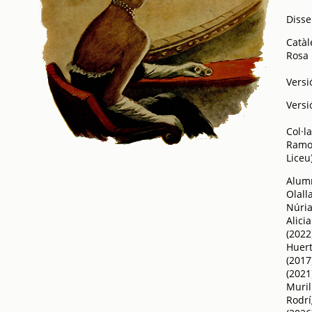
Disse
Catàl
Rosa 
Versi
Versi
Col·l
Ramon
Liceu
Alumn
Olall
Núria
Alici
(2022
Huert
(2017
(2021
Muril
Rodrí