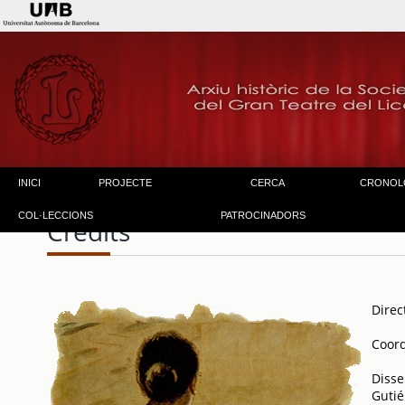
INICI
PROJECTE
CERCA
CRONOL
COL·LECCIONS
PATROCINADORS
Crèdits
Direc
Coord
Disse
Gutié