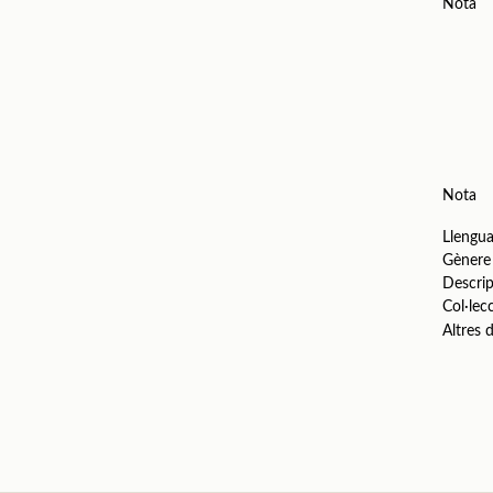
Nota
Nota
Llengu
Gènere
Descrip
Col·lec
Altres