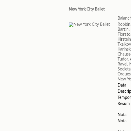
New York City Ballet
Balanc
Robbin
Barzin,
Fiorato
Kirstein
Txaikovs
Karinsk
Chauss
Tudor,
Ravel, 
Societa
Orquest
New Yor
Data
Descrip
Tempor
Resum
Nota
Nota