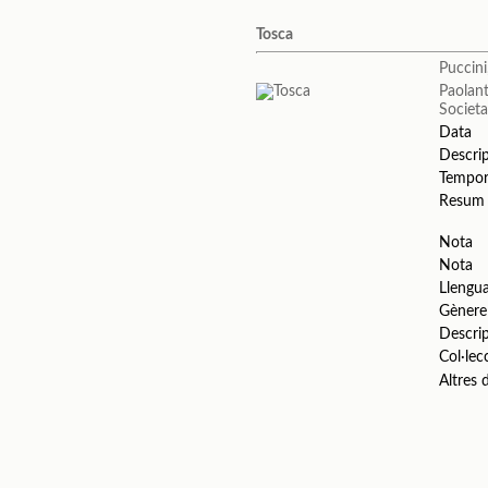
Tosca
Puccin
Paolan
Societa
Data
Descri
Tempo
Resum
Nota
Nota
Llengu
Gènere
Descri
Col·lec
Altres