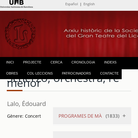
Español
|
English
INICI
PROJECTE
CERCA
CRONOLOGIA
INDEXS
Scherzo, orchestra, re
OBRES
COL·LECCIONS
PATROCINADORS
CONTACTE
menor
Lalo, Édouard
PROGRAMES DE MÀ
(1833)
Gènere:
Concert
Compañía de
Ópera Italiana : 50