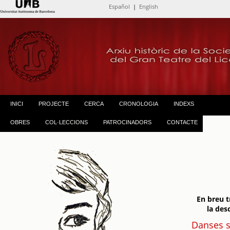
Español
|
English
INICI
PROJECTE
CERCA
CRONOLOGIA
INDEXS
OBRES
COL·LECCIONS
PATROCINADORS
CONTACTE
En breu 
la des
Danses s