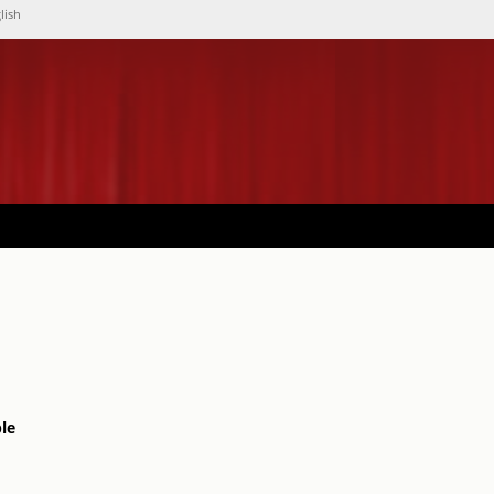
lish
le