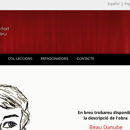
Español
|
Eng
COL·LECCIONS
PATROCINADORS
CONTACTE
En breu trobareu disponib
la descripció de l'obra
:
Beau Danube