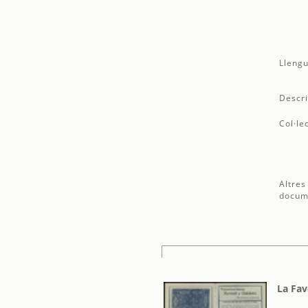
Llengu
Descri
Col·le
Altres
docum
La Fav