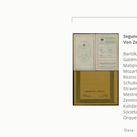
Segund
Von Z
Bartók
Goldma
Malipi
Mozar
Reznic
Schube
Stravin
Mestre
Zemlin
Kalida
Societ
Orques
Data: