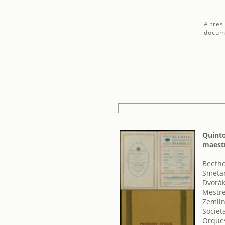
Altres
docum
Quinto
maest
Beetho
Smetan
Dvorák
Mestre
Zemlin
Societ
Orques