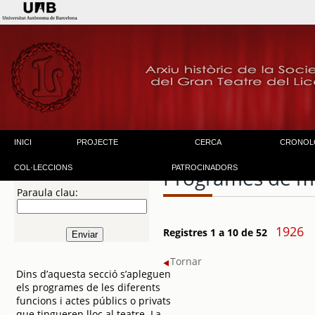
INICI
PROJECTE
CERCA
CRONOL
COL·LECCIONS
PATROCINADORS
Programes de m
Paraula clau:
1926
Registres 1 a 10 de 52
Tornar
Dins d’aquesta secció s’apleguen
els programes de les diferents
funcions i actes públics o privats
que tingueren lloc al teatre. La