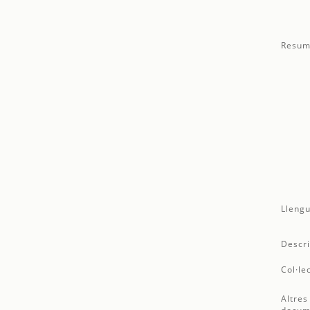
Resum
Llengu
Descri
Col·le
Altres