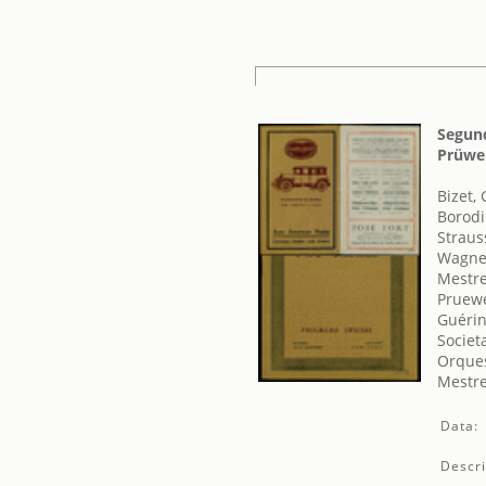
Segund
Prüwe
Bizet,
Borodi
Straus
Wagner
Mestre
Pruewe
Guérin
Societ
Orques
Mestre
Data:
Descri