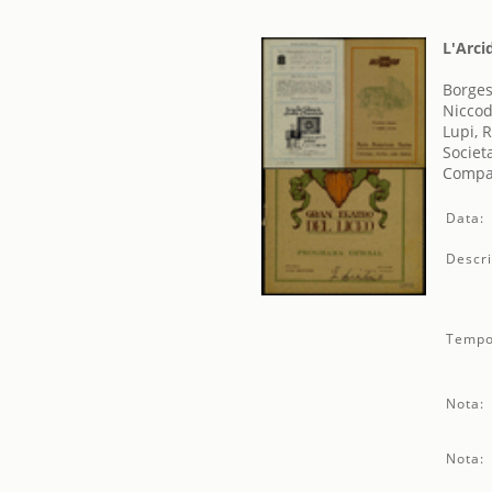
L'Arci
Borges
Niccod
Lupi, 
Societ
Compag
Data:
Descri
Tempo
Nota:
Nota: