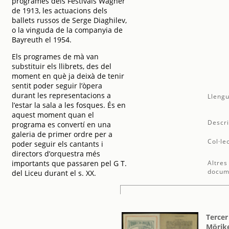
programes dels Festivals Wagner
de 1913, les actuacions dels
ballets russos de Serge Diaghilev,
o la vinguda de la companyia de
Bayreuth el 1954.
Els programes de mà van
substituir els llibrets, des del
moment en què ja deixà de tenir
sentit poder seguir l’òpera
durant les representacions a
Llengu
l’estar la sala a les fosques. És en
aquest moment quan el
Descri
programa es convertí en una
galeria de primer ordre per a
Col·le
poder seguir els cantants i
directors d’orquestra més
importants que passaren pel G T.
Altres
docum
del Liceu durant el s. XX.
Tercer
Mörik