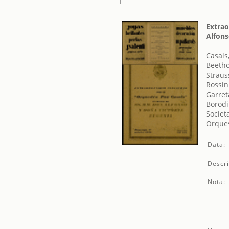
Extrao
Alfons
Casals
Beetho
Straus
Rossin
Garreta
Borodi
Societ
Orques
Data:
Descri
Nota: