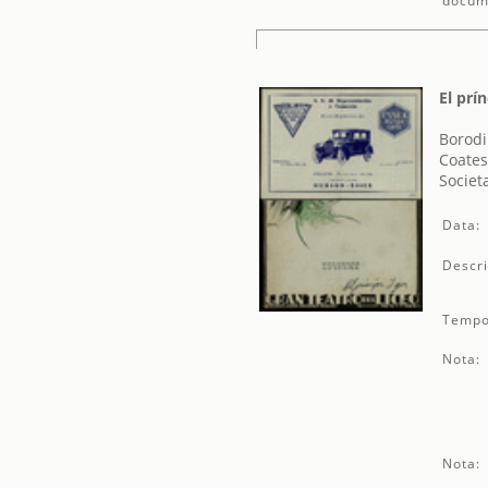
docum
El prí
Borodi
Coates
Societ
Data:
Descri
Tempo
Nota:
Nota: