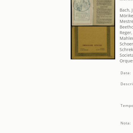
Bach, 
Mörike
Mestre
Beetho
Reger,
Mahler
Schoen
Schrek
Societ
Orques
Data:
Descri
Tempo
Nota: