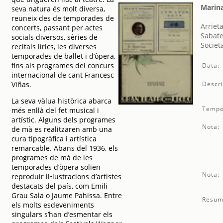
Marin
seva natura és molt diversa,
reuneix des de temporades de
Arrieta
concerts, passant per actes
Sabate
socials diversos, sèries de
Societ
recitals lírics, les diverses
temporades de ballet i d’òpera,
fins als programes del concurs
Data:
internacional de cant Francesc
Viñas.
Descri
La seva vàlua històrica abarca
Tempo
més enllà del fet musical i
artístic. Alguns dels programes
Nota:
de mà es realitzaren amb una
cura tipogràfica i artística
remarcable. Abans del 1936, els
programes de mà de les
temporades d’òpera solien
Nota:
reproduir il•lustracions d’artistes
destacats del país, com Emili
Grau Sala o Jaume Pahissa. Entre
Resum
els molts esdeveniments
singulars s’han d’esmentar els