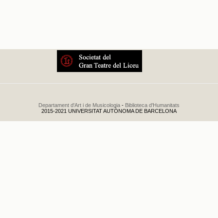
Segundo y últi
maestro Alexa
Último concier
Darrer concert
Teatre del Lice
Concierto extr
director artís
medalla conmem
concesión de e
Concierto extraordinari
Departament d'Art i de Musicologia
-
Biblioteca d'Humanitats
Mestres Calvet, una m
2015-2021 UNIVERSITAT AUTÒNOMA DE BARCELONA
Primer Festiva
Berlín
.
1943
Primer Festiva
Berlín bajo la
1944
Orquesta Filar
maestro Wilhe
Conservatorio 
Dos conciertos 