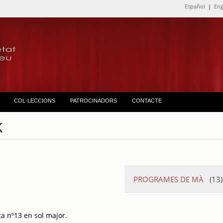
Español
|
Eng
COL·LECCIONS
PATROCINADORS
CONTACTE
k
PROGRAMES DE MÀ
(13)
Conciertos de 
Asociación par
 nº13 en sol major.
Teatro del Lice