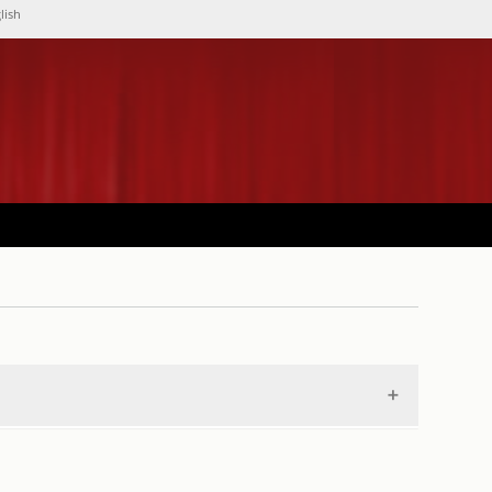
lish
la Schola Orpheonica a beneficio de la
a el Mejoramiento de la Clase Obrera / Gran
o
.
1914