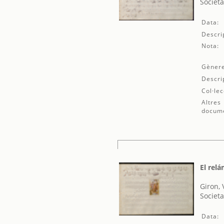
Societa
Data:
Descri
Nota:
Gènere
Descri
Col·lec
Altres
docum
El rel
Giron, 
Societa
Data: