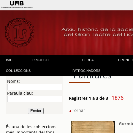
INICI
PROJECTE
CERCA
CRONOL
COL·LECCIONS
PATROCINADORS
Partitures
Noms:
Paraula clau:
1876
Registres 1 a 3 de 3
Tornar
Guzmá
És una de les col·leccions
més importants del fons.