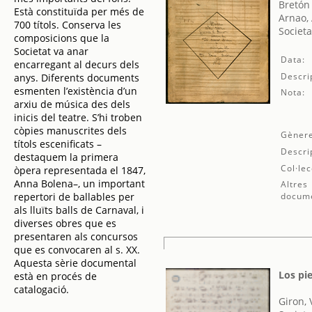
Bretón
Està constituïda per més de
Arnao,
700 títols. Conserva les
Societa
composicions que la
Societat va anar
Data:
encarregant al decurs dels
Descri
anys. Diferents documents
esmenten l’existència d’un
Nota:
arxiu de música des dels
inicis del teatre. S’hi troben
còpies manuscrites dels
Gènere
títols escenificats –
Descri
destaquem la primera
Col·lec
òpera representada el 1847,
Anna Bolena–, un important
Altres
repertori de ballables per
docum
als lluïts balls de Carnaval, i
diverses obres que es
presentaren als concursos
que es convocaren al s. XX.
Aquesta sèrie documental
Los pie
està en procés de
catalogació.
Giron, 