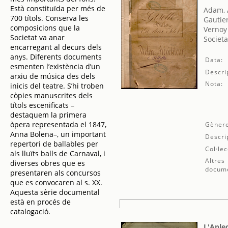
Està constituïda per més de
Adam, 
700 títols. Conserva les
Gautie
composicions que la
Vernoy 
Societat va anar
Societa
encarregant al decurs dels
anys. Diferents documents
Data:
esmenten l’existència d’un
Descri
arxiu de música des dels
Nota:
inicis del teatre. S’hi troben
còpies manuscrites dels
títols escenificats –
destaquem la primera
òpera representada el 1847,
Gènere
Anna Bolena–, un important
Descri
repertori de ballables per
Col·lec
als lluïts balls de Carnaval, i
Altres
diverses obres que es
docum
presentaren als concursos
que es convocaren al s. XX.
Aquesta sèrie documental
està en procés de
catalogació.
L'Aple