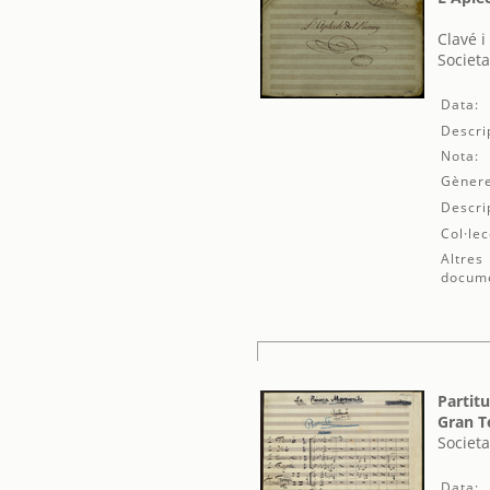
Clavé 
Societa
Data:
Descri
Nota:
Gènere
Descri
Col·lec
Altres
docum
Partit
Gran T
Societa
Data: