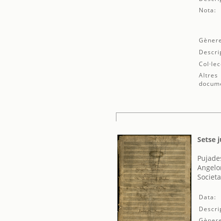
Nota:
Gènere
Descri
Col·lec
Altres
docum
Setse j
Pujade
Angelo
Societa
Data:
Descri
Gènere