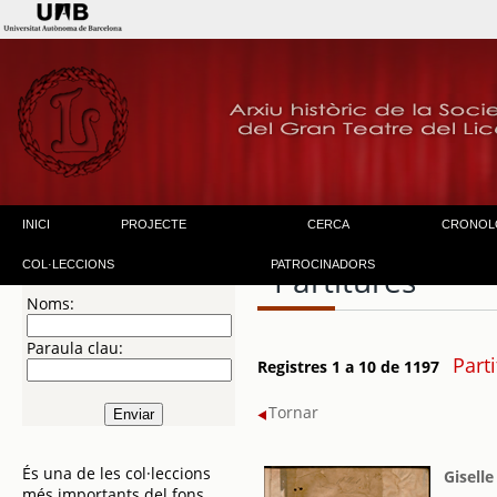
INICI
PROJECTE
CERCA
CRONOL
COL·LECCIONS
PATROCINADORS
Partitures
Noms:
Paraula clau:
Part
Registres 1 a 10 de 1197
Tornar
És una de les col·leccions
Giselle
més importants del fons.