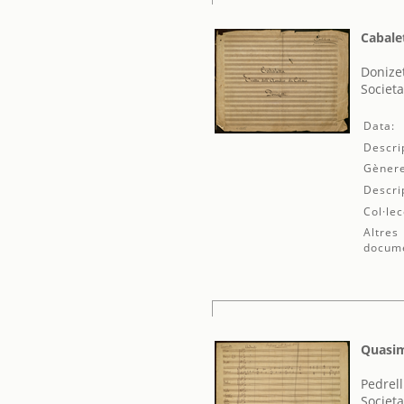
Cabalet
Donizet
Societa
Data:
Descri
Gènere
Descri
Col·lec
Altres
docum
Quasi
Pedrell
Societa