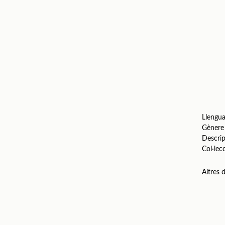
Llengu
Gènere
Descrip
Col·lec
Altres