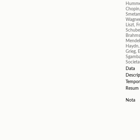
Humme
Chopin,
Smetan
Wagner
Liszt, F
Schuber
Brahms
Mendels
Haydn,
Grieg, 
Sgamba
Societa
Data
Descrip
Tempor
Resum
Nota