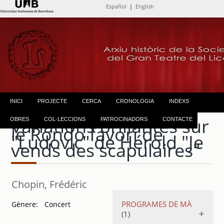
Español
|
English
INICI
PROJECTE
CERCA
CRONOLOGIA
INDEXS
Variations brillantes sur
OBRES
COL·LECCIONS
PATROCINADORS
CONTACTE
le Rondo favori de
"Ludovic" de Hérold "Je
vends des scapulaires"
Chopin, Frédéric
PROGRAMES DE MÀ
Gènere:
Concert
(1)