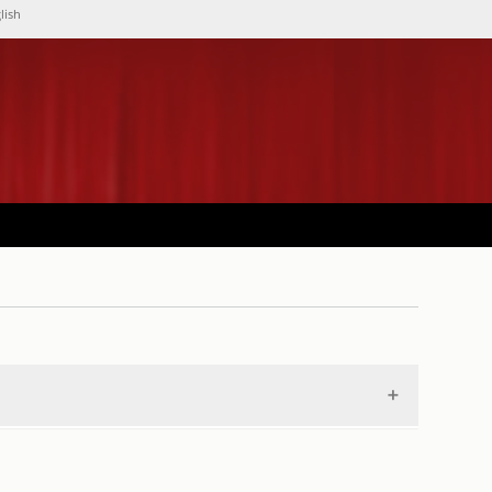
lish
rto
.
1922