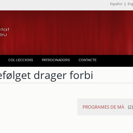
Español
|
Eng
COL·LECCIONS
PATROCINADORS
CONTACTE
efølget drager forbi
PROGRAMES DE MÀ
(2)
Sauer : cuarto concie