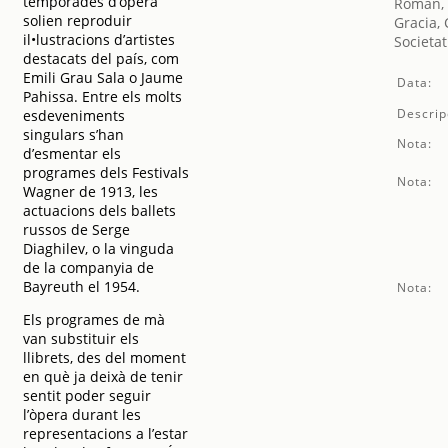
temporades d’òpera
Roman, 
solien reproduir
Gracia,
il•lustracions d’artistes
Societat
destacats del país, com
Emili Grau Sala o Jaume
Data:
Pahissa. Entre els molts
Descrip
esdeveniments
singulars s’han
Nota:
d’esmentar els
programes dels Festivals
Nota:
Wagner de 1913, les
actuacions dels ballets
russos de Serge
Diaghilev, o la vinguda
de la companyia de
Bayreuth el 1954.
Nota:
Els programes de mà
van substituir els
llibrets, des del moment
en què ja deixà de tenir
sentit poder seguir
l’òpera durant les
representacions a l’estar