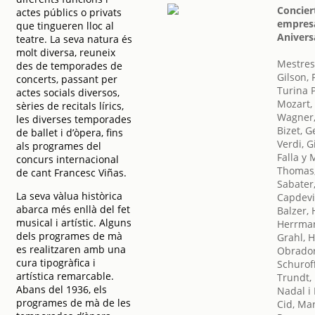
Concier
actes públics o privats
empresa
que tingueren lloc al
Anivers
teatre. La seva natura és
molt diversa, reuneix
Mestres
des de temporades de
Gilson, 
concerts, passant per
Turina 
actes socials diversos,
Mozart,
sèries de recitals lírics,
Wagner,
les diverses temporades
Bizet, 
de ballet i d’òpera, fins
Verdi, 
als programes del
Falla y
concurs internacional
Thomas
de cant Francesc Viñas.
Sabater,
La seva vàlua històrica
Capdevi
abarca més enllà del fet
Balzer,
musical i artístic. Alguns
Herrman
dels programes de mà
Grahl, 
es realitzaren amb una
Obrador
cura tipogràfica i
Schuroff
artística remarcable.
Trundt,
Abans del 1936, els
Nadal i 
programes de mà de les
Cid, Ma