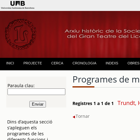
INICI
PROJECTE
CERCA
CRONOLOGIA
INDEXS
OBRES
Programes de m
Paraula clau:
Trundt,
Registres 1 a 1 de 1
Tornar
Dins d’aquesta secció
s’apleguen els
programes de les
diferents funcions i