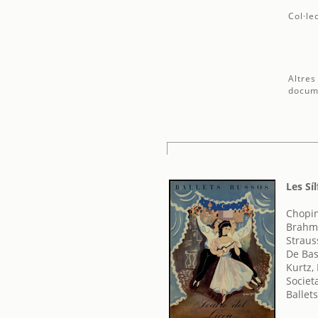
Col·le
Altres
docum
Les Sí
Chopin
Brahm
Straus
De Bas
Kurtz,
Societ
Ballet