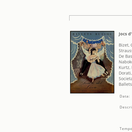
Jocs d'
Bizet,
Straus
De Bas
Naboko
Kurtz,
Dorati,
Societ
Ballet
Data:
Descri
Tempo