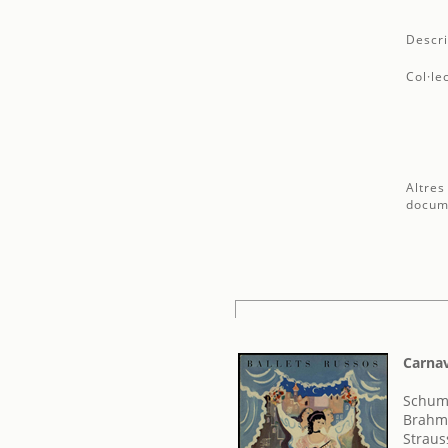
Descri
Col·le
Altres
docum
Carnav
Schum
Brahm
Straus