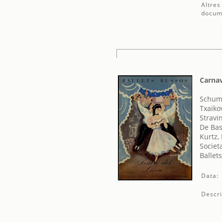
Altres
docum
Carnav
Schum
Txaikov
Stravin
De Bas
Kurtz,
Societ
Ballet
Data:
Descri