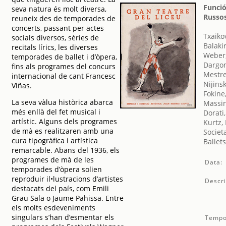
Funció
seva natura és molt diversa,
Russo
reuneix des de temporades de
concerts, passant per actes
Txaikov
socials diversos, sèries de
Balakir
recitals lírics, les diverses
Weber,
temporades de ballet i d’òpera,
Dargom
fins als programes del concurs
Mestre
internacional de cant Francesc
Nijins
Viñas.
Fokine
La seva vàlua històrica abarca
Massin
més enllà del fet musical i
Dorati,
artístic. Alguns dels programes
Kurtz,
de mà es realitzaren amb una
Societ
cura tipogràfica i artística
Ballet
remarcable. Abans del 1936, els
programes de mà de les
Data:
temporades d’òpera solien
reproduir il•lustracions d’artistes
Descri
destacats del país, com Emili
Grau Sala o Jaume Pahissa. Entre
els molts esdeveniments
singulars s’han d’esmentar els
Tempo