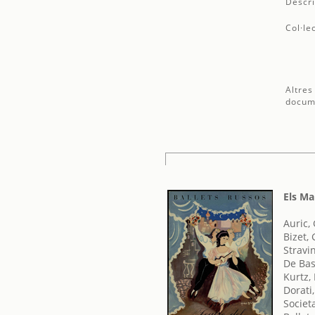
Descri
Col·le
Altres
docum
Els Ma
Auric,
Bizet,
Stravin
De Bas
Kurtz,
Dorati,
Societ