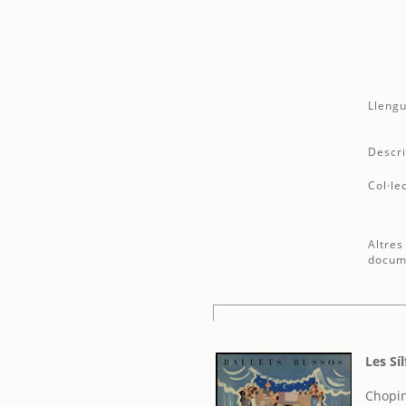
Llengu
Descri
Col·le
Altres
docum
Les Síl
Chopin