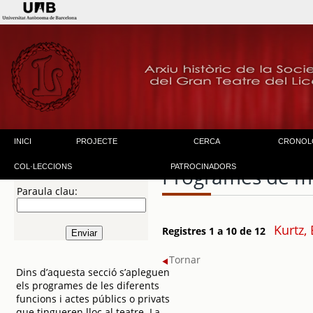
INICI
PROJECTE
CERCA
CRONOL
COL·LECCIONS
PATROCINADORS
Programes de m
Paraula clau:
Kurtz,
Registres 1 a 10 de 12
Tornar
Dins d’aquesta secció s’apleguen
els programes de les diferents
funcions i actes públics o privats
que tingueren lloc al teatre. La