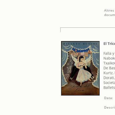
Altres
docum
El Tric
Falla 
Naboko
Txaikov
De Bas
Kurtz,
Dorati,
Societ
Ballet
Data:
Descri