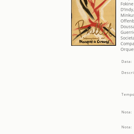
Fokine
D'Indy
Minkus
Offenb
Doussa
Guerri
Societ
Compa
Orques
Data:
Descri
Tempo
Nota:
Nota: