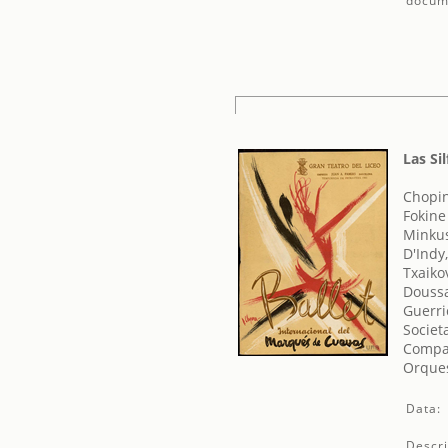
docum
Las Si
Chopin
Fokine
Minkus
D'Indy
Txaikov
Doussa
Guerri
Societ
Compa
Orques
Data:
Descri