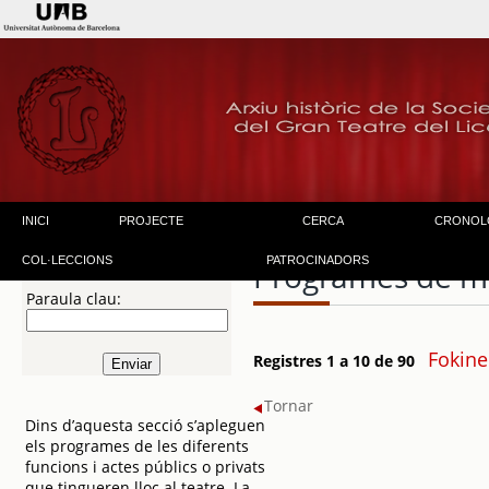
INICI
PROJECTE
CERCA
CRONOL
COL·LECCIONS
PATROCINADORS
Programes de m
Paraula clau:
Fokine
Registres 1 a 10 de 90
Tornar
Dins d’aquesta secció s’apleguen
els programes de les diferents
funcions i actes públics o privats
que tingueren lloc al teatre. La