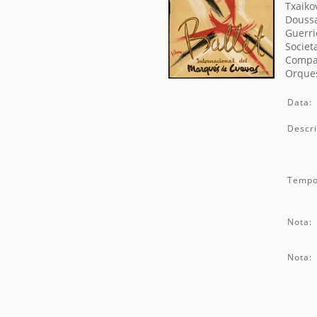
Txaikov
Doussa
Guerri
Societ
Compa
Orques
Data:
Descri
Tempo
Nota:
Nota: