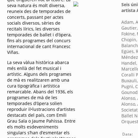
Seis ún
seva natura és molt diversa,
artista 
reuneix des de temporades de
concerts, passant per actes
Adam, 
socials diversos, sèries de
Gautier
recitals lírics, les diverses
Fokine,
temporades de ballet i d’òpera,
Chopin,
fins als programes del concurs
Balanch
internacional de cant Francesc
Egües, 
Viñas.
Méndez,
La seva vàlua històrica abarca
Handel,
més enllà del fet musical i
Marcell
artístic. Alguns dels programes
Coralli 
de mà es realitzaren amb una
Buxauli,
cura tipogràfica i artística
Pugni, 
remarcable. Abans del 1936, els
Gounod,
programes de mà de les
Alonso, 
temporades d’òpera solien
Alonso, 
reproduir il•lustracions d’artistes
Societat
destacats del país, com Emili
Ballet 
Grau Sala o Jaume Pahissa. Entre
Orquest
els molts esdeveniments
singulars s’han d’esmentar els
Data: