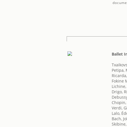
docume
Ballet 
Txaikovsk
Petipa,
Ricarda
Fokine 
Lichine,
Drigo, R
Debussy
Chopin,
Verdi, 
Lalo, É
Bach, J
Skibine