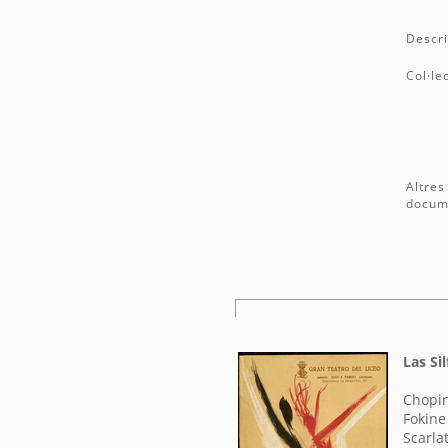
Descri
Col·le
Altres
docum
Las Si
Chopin
Fokine
Scarla