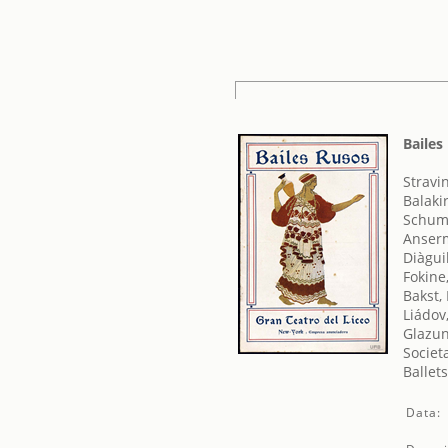
Bailes
Stravin
Balakir
Schum
Anserm
Diàgui
Fokine
Bakst,
Liádov
Glazun
Societ
Ballet
Data: