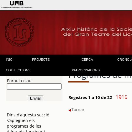
INICI
PROJECTE
CERCA
CRONOL
COL·LECCIONS
PATROCINADORS
Programes de m
Paraula clau:
1916
Registres 1 a 10 de 22
Tornar
Dins d’aquesta secció
s’apleguen els
programes de les
diferents funcions i