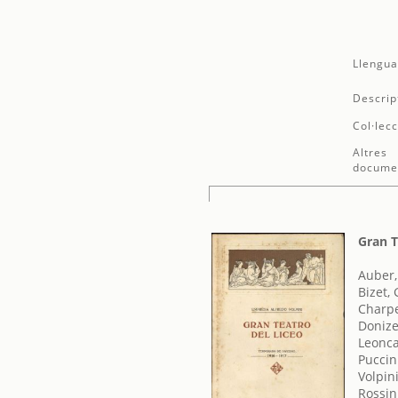
Llengua
Descrip
Col·lecc
Altres
docume
Gran T
Auber,
Bizet,
Charpe
Donize
Leonca
Puccin
Volpini
Rossin