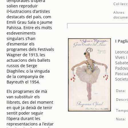
temporades d’òpera
Col·lecc
solien reproduir
il•lustracions d’artistes
Altres
destacats del país, com
docume
Emili Grau Sala o Jaume
Pahissa. Entre els molts
esdeveniments
singulars s’han
I Pagl
d’esmentar els
programes dels Festivals
Leonca
Wagner de 1913, les
Vives 
actuacions dels ballets
Sabate
russos de Serge
Padova
Diaghilev, o la vinguda
Pascua
de la companyia de
Societ
Bayreuth el 1954.
Data:
Els programes de mà
van substituir els
Descri
llibrets, des del moment
en què ja deixà de tenir
Tempo
sentit poder seguir
l’òpera durant les
Nota:
representacions a l’estar