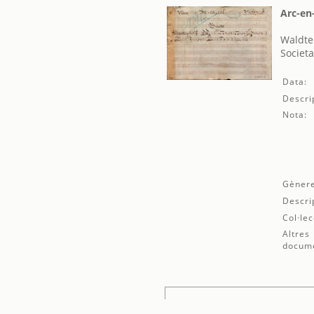
Arc-en-
Waldte
Societa
Data:
Descri
Nota:
Gènere
Descri
Col·lec
Altres
docum