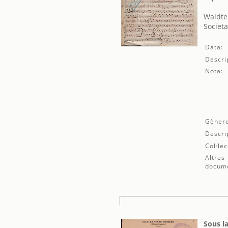
Waldte
Societa
Data:
Descri
Nota:
Gènere
Descri
Col·lec
Altres
docum
Sous l