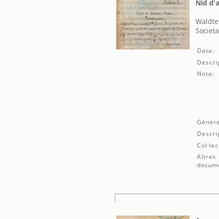
Nid d'
Waldte
Societa
Data:
Descri
Nota:
Gènere
Descri
Col·lec
Altres
docum