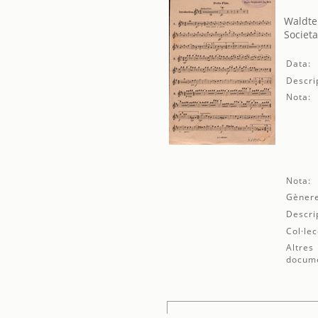
Waldte
Societa
Data:
Descri
Nota:
Nota:
Gènere
Descri
Col·lec
Altres
docum