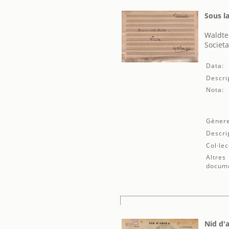
Sous l
Waldte
Societa
Data:
Descri
Nota:
Gènere
Descri
Col·lec
Altres
docum
Nid d'