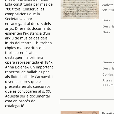
Està constituïda per més de
Waldte
700 títols. Conserva les
Societa
composicions que la
Societat va anar
Data:
encarregant al decurs dels
Descri
anys. Diferents documents
Nota:
esmenten l’existència d’un
arxiu de música des dels
inicis del teatre. S’hi troben
còpies manuscrites dels
títols escenificats –
destaquem la primera
òpera representada el 1847,
Gènere
Anna Bolena–, un important
Descri
repertori de ballables per
Col·lec
als lluïts balls de Carnaval, i
Altres
diverses obres que es
docum
presentaren als concursos
que es convocaren al s. XX.
Aquesta sèrie documental
està en procés de
catalogació.
España 