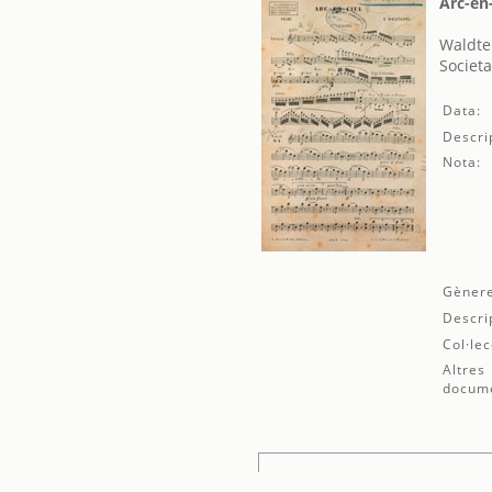
Arc-en-
Waldte
Societa
Data:
Descri
Nota:
Gènere
Descri
Col·lec
Altres
docum