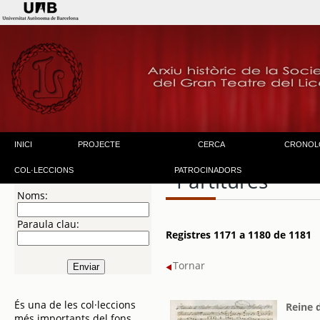
INICI
PROJECTE
CERCA
CRONOL
COL·LECCIONS
PATROCINADORS
Partitures
Noms:
Paraula clau:
Registres 1171 a 1180 de 1181
Tornar
És una de les col·leccions
Reine 
més importants del fons.