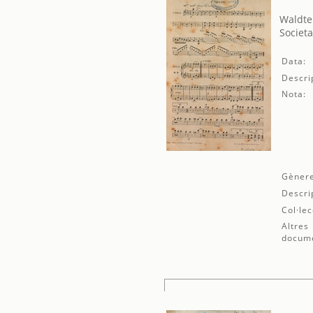
Waldte
Societa
Data:
Descri
Nota:
Gènere
Descri
Col·lec
Altres
docum