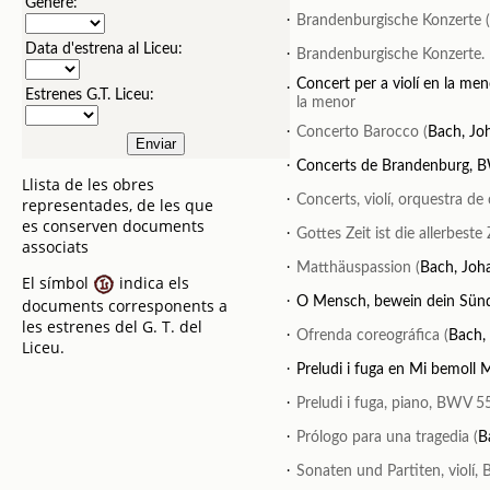
Gènere:
.
Brandenburgische Konzerte 
Data d'estrena al Liceu:
.
Brandenburgische Konzerte. N
.
Concert per a violí en la m
Estrenes G.T. Liceu:
la menor
.
Concerto Barocco (
Bach, Jo
.
Concerts de Brandenburg
Llista de les obres
.
Concerts, violí, orquestra d
representades, de les que
es conserven documents
.
Gottes Zeit ist die allerbeste 
associats
.
Matthäuspassion (
Bach, Joh
El símbol
indica els
.
O Mensch, bewein dein Sü
documents corresponents a
les estrenes del G. T. del
.
Ofrenda coreográfica (
Bach,
Liceu.
.
Preludi i fuga en Mi bemol
.
Preludi i fuga, piano, BWV 5
.
Prólogo para una tragedia (
B
.
Sonaten und Partiten, violí