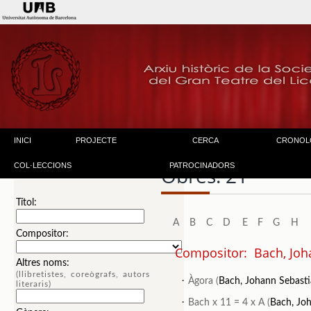
INICI
PROJECTE
CERCA
CRONOL
COL·LECCIONS
PATROCINADORS
Obres: 21
Títol:
A
B
C
D
E
F
G
H
Compositor:
Compositor: Bach, Joha
Altres noms:
(llibretistes, coreògrafs, autors
.
Àgora (
Bach, Johann Sebasti
literaris)
.
Bach x 11 = 4 x A (
Bach, Jo