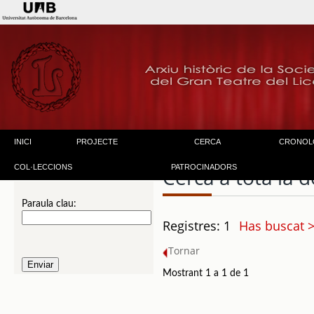
INICI
PROJECTE
CERCA
CRONOL
COL·LECCIONS
PATROCINADORS
Cerca a tota la
Paraula clau:
Registres: 1
Has buscat >
Tornar
Mostrant 1 a 1 de 1