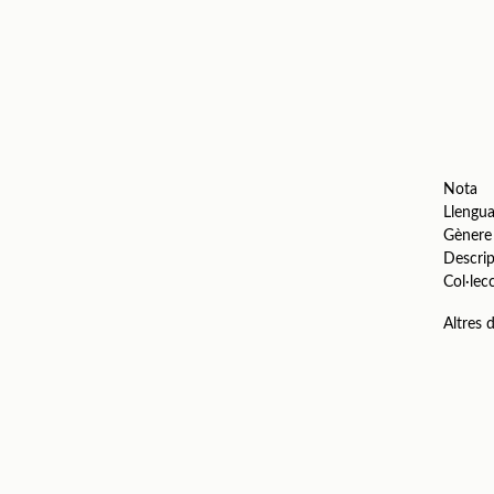
Nota
Llengu
Gènere
Descrip
Col·lec
Altres