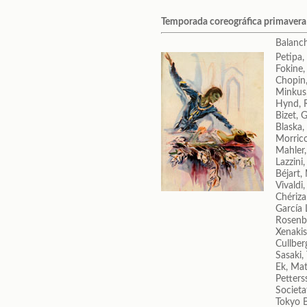
Temporada coreográfica primaver
Balanc
Petipa,
Fokine,
Chopin,
Minkus
Hynd, 
Bizet, 
Blaska, 
Morrico
Mahler
Lazzini
Béjart,
Vivaldi
Chériza
García 
Rosenbe
Xenakis
Cullberg
Sasaki,
Ek, Ma
Petters
Societa
Tokyo B