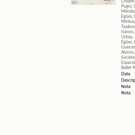
Chopin,
Pugni, 
Méndez
Egües, 
Minkus
Txaikovs
Ivanov,
Urbay,
Egües,
Guerrer
Alonso,
Societa
Espacio
Ballet 
Data
Descrip
Nota
Nota