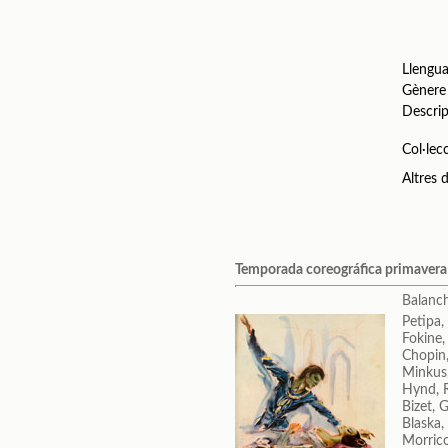
Llengu
Gènere
Descrip
Col·lec
Altres
Temporada coreográfica primaver
Balanc
Petipa,
Fokine,
Chopin,
Minkus
Hynd, 
Bizet, 
Blaska, 
Morrico