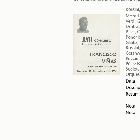
Rossini
Mozart
Verdi, 
Delibes
Bizet, 
Ponchie
Glinka,
Rossini
Gershw
Puccin
Pérez B
Societa
Orquest
Data
Descrip
Resum
Nota
Nota