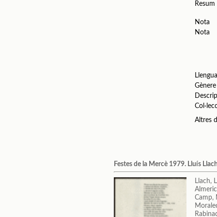
Resum
Nota
Nota
Llengu
Gènere
Descrip
Col·lec
Altres
Festes de la Mercè 1979. Lluís Llach
Llach, L
Almeric
Camp, 
Moraled
Rabina