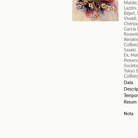
Mahler
Lazzini
Béjart,
Vivaldi
Chériza
García 
Rosenbe
Xenakis
Cullberg
Sasaki,
Ek, Ma
Petters
Societa
Tokyo B
Cullber
Data
Descrip
Tempor
Resum
Nota