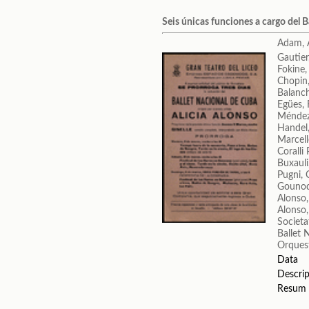
Seis únicas funciones a cargo del B
Adam, 
Gautier
Fokine,
Chopin,
Balanc
Egües,
Méndez
Handel,
Marcell
Coralli 
Buxauli
Pugni, 
Gounod
Alonso,
Alonso,
Societa
Ballet 
Orquest
Data
Descrip
Resum