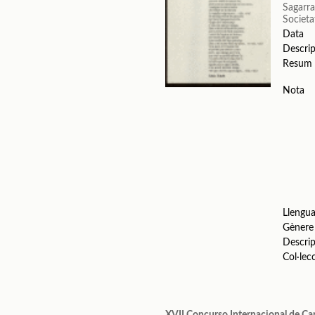
Sagarra
Societa
Data
Descrip
Resum
Nota
Llengu
Gènere
Descrip
Col·lec
XVII Concurso Internacional de Ca