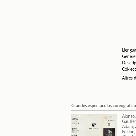
Llengu
Gènere
Descrip
Col·lec
Altres
Grandes espectáculos coreográfico
Alonso,
Gautier
Adam, 
Fokine,