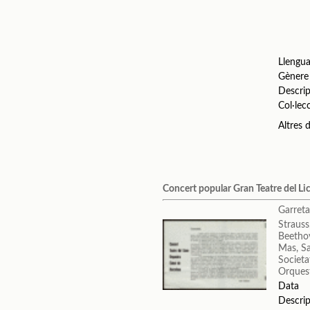
Llengu
Gènere
Descrip
Col·lec
Altres
Concert popular Gran Teatre del Li
Garreta 
Strauss
Beetho
Mas, S
Societa
Orquest
Data
Descrip