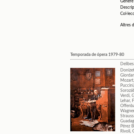
Gènere
Descrip
Col·lec
Altres
Temporada de ópera 1979-80
Delibes
Donizet
Giorda
Mozart
Puccin
Sorozáb
Verdi, 
Lehar, 
Offenb
Wagner
Strauss
Guadag
Pérez B
Rivoli,