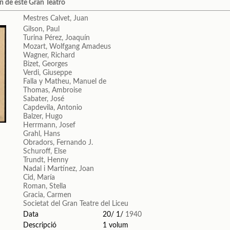
n de este Gran Teatro
Mestres Calvet, Juan
Gilson, Paul
Turina Pérez, Joaquín
Mozart, Wolfgang Amadeus
Wagner, Richard
Bizet, Georges
Verdi, Giuseppe
Falla y Matheu, Manuel de
Thomas, Ambroise
Sabater, José
Capdevila, Antonio
Balzer, Hugo
Herrmann, Josef
Grahl, Hans
Obradors, Fernando J.
Schuroff, Else
Trundt, Henny
Nadal i Martínez, Joan
Cid, María
Roman, Stella
Gracia, Carmen
Societat del Gran Teatre del Liceu
Data
20/ 1/
1940
Descripció
1 volum