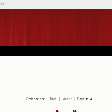
lish
Ordenar per :
Títol
| Autor
| Data