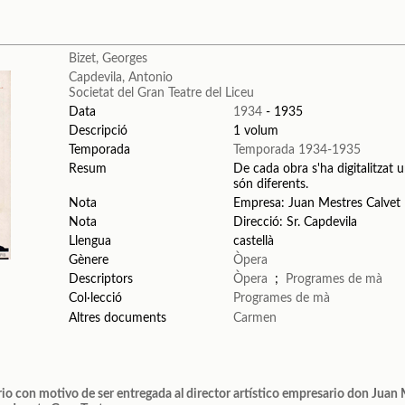
Bizet, Georges
Capdevila, Antonio
Societat del Gran Teatre del Liceu
Data
1934
- 1935
Descripció
1 volum
Temporada
Temporada 1934-1935
Resum
De cada obra s'ha digitalitzat u
són diferents.
Nota
Empresa: Juan Mestres Calvet
Nota
Direcció: Sr. Capdevila
Llengua
castellà
Gènere
Òpera
Descriptors
Òpera
;
Programes de mà
Col·lecció
Programes de mà
Altres documents
Carmen
rio con motivo de ser entregada al director artístico empresario don Jua