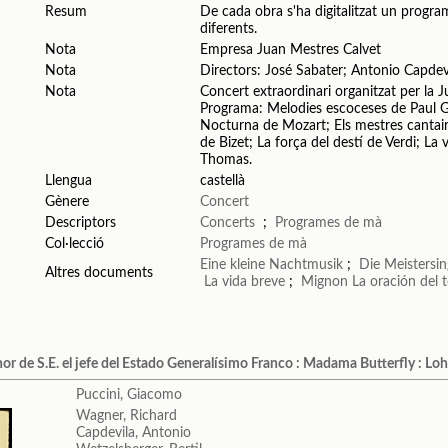
Resum
De cada obra s'ha digitalitzat un program
diferents.
Nota
Empresa Juan Mestres Calvet
Nota
Directors: José Sabater; Antonio Capdev
Nota
Concert extraordinari organitzat per la J
Programa: Melodies escoceses de Paul Gi
Nocturna de Mozart; Els mestres canta
de Bizet; La força del destí de Verdi; L
Thomas.
Llengua
castellà
Gènere
Concert
Descriptors
Concerts
;
Programes de mà
Col·lecció
Programes de mà
Eine kleine Nachtmusik
;
Die Meistersi
Altres documents
La vida breve
;
Mignon
La oración del 
or de S.E. el jefe del Estado Generalísimo Franco : Madama Butterfly : Lo
Puccini, Giacomo
Wagner, Richard
Capdevila, Antonio