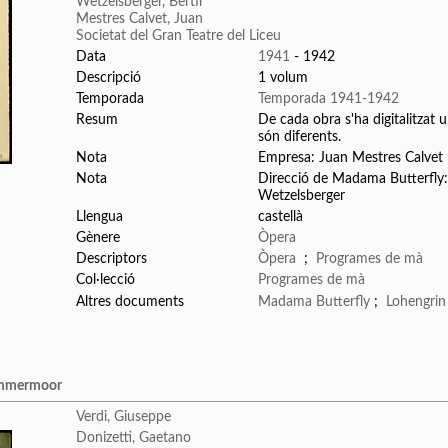
Wetzelsberger, Bertil
Mestres Calvet, Juan
Societat del Gran Teatre del Liceu
Data
1941
- 1942
Descripció
1 volum
Temporada
Temporada 1941-1942
Resum
De cada obra s'ha digitalitzat u
són diferents.
Nota
Empresa: Juan Mestres Calvet
Nota
Direcció de Madama Butterfly: 
Wetzelsberger
Llengua
castellà
Gènere
Òpera
Descriptors
Òpera
;
Programes de mà
Col·lecció
Programes de mà
Altres documents
Madama Butterfly
;
Lohengrin
Lammermoor
Verdi, Giuseppe
Donizetti, Gaetano