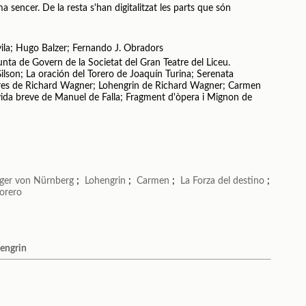
a sencer. De la resta s'han digitalitzat les parts que són
ila; Hugo Balzer; Fernando J. Obradors
unta de Govern de la Societat del Gran Teatre del Liceu.
lson; La oración del Torero de Joaquín Turina; Serenata
ires de Richard Wagner; Lohengrin de Richard Wagner; Carmen
a vida breve de Manuel de Falla; Fragment d'òpera i Mignon de
nger von Nürnberg
;
Lohengrin
;
Carmen
;
La Forza del destino
;
torero
hengrin