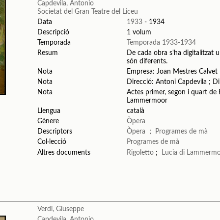
Capdevila, Antonio
Societat del Gran Teatre del Liceu
Data
1933
- 1934
Descripció
1 volum
Temporada
Temporada 1933-1934
Resum
De cada obra s'ha digitalitzat u
són diferents.
Nota
Empresa: Joan Mestres Calvet
Nota
Direcció: Antoni Capdevila ; Dir
Nota
Actes primer, segon i quart de 
Lammermoor
Llengua
català
Gènere
Òpera
Descriptors
Òpera
;
Programes de mà
Col·lecció
Programes de mà
Altres documents
Rigoletto
;
Lucia di Lammerm
Verdi, Giuseppe
Capdevila, Antonio