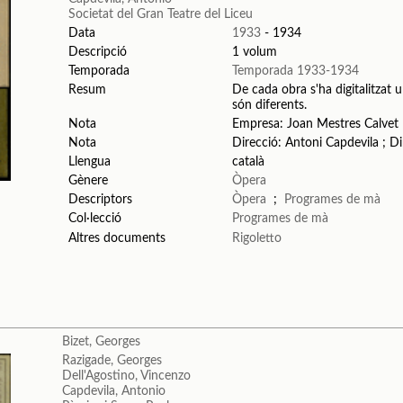
Societat del Gran Teatre del Liceu
Data
1933
- 1934
Descripció
1 volum
Temporada
Temporada 1933-1934
Resum
De cada obra s'ha digitalitzat u
són diferents.
Nota
Empresa: Joan Mestres Calvet
Nota
Direcció: Antoni Capdevila ; Dir
Llengua
català
Gènere
Òpera
Descriptors
Òpera
;
Programes de mà
Col·lecció
Programes de mà
Altres documents
Rigoletto
Bizet, Georges
Razigade, Georges
Dell'Agostino, Vincenzo
Capdevila, Antonio