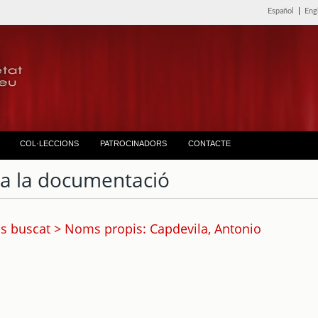
Español
|
Eng
COL·LECCIONS
PATROCINADORS
CONTACTE
ta la documentació
s buscat > Noms propis: Capdevila, Antonio