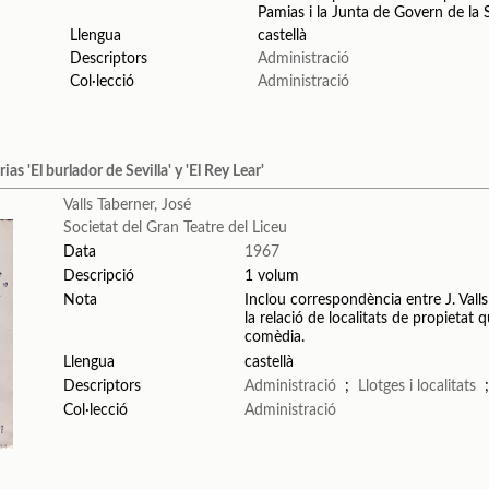
Pamias i la Junta de Govern de la So
Llengua
castellà
Descriptors
Administració
Col·lecció
Administració
as 'El burlador de Sevilla' y 'El Rey Lear'
Valls Taberner, José
Societat del Gran Teatre del Liceu
Data
1967
Descripció
1 volum
Nota
Inclou correspondència entre J. Valls i
la relació de localitats de propietat
comèdia.
Llengua
castellà
Descriptors
Administració
;
Llotges i localitats
Col·lecció
Administració