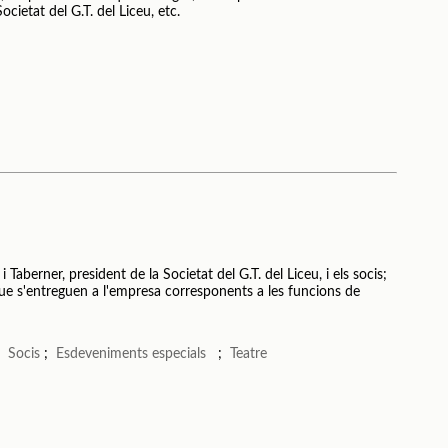
cietat del G.T. del Liceu, etc.
 Taberner, president de la Societat del G.T. del Liceu, i els socis;
 que s'entreguen a l'empresa corresponents a les funcions de
;
Socis
;
Esdeveniments especials
;
Teatre