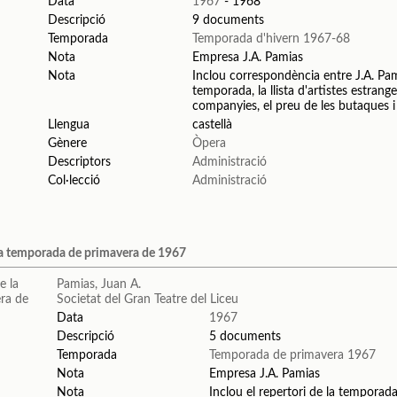
Data
1967
- 1968
Descripció
9 documents
Temporada
Temporada d'hivern 1967-68
Nota
Empresa J.A. Pamias
Nota
Inclou correspondència entre J.A. Pamia
temporada, la llista d'artistes estrang
companyies, el preu de les butaques i l
Llengua
castellà
Gènere
Òpera
Descriptors
Administració
Col·lecció
Administració
a temporada de primavera de 1967
Pamias, Juan A.
Societat del Gran Teatre del Liceu
Data
1967
Descripció
5 documents
Temporada
Temporada de primavera 1967
Nota
Empresa J.A. Pamias
Nota
Inclou el repertori de la temporada