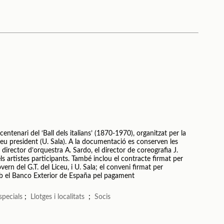
entenari del ‘Ball dels italians’ (1870-1970), organitzat per la
 seu president (U. Sala). A la documentació es conserven les
l director d’orquestra A. Sardo, el director de coreografia J.
s artistes participants. També inclou el contracte firmat per
rn del G.T. del Liceu, i U. Sala; el conveni firmat per
mb el Banco Exterior de España pel pagament
specials
;
Llotges i localitats
;
Socis