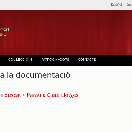
Español
|
Eng
COL·LECCIONS
PATROCINADORS
CONTACTE
ta la documentació
s buscat > Paraula Clau: Llotges