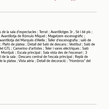
 de la sala d'espectacles ; Terrat ; Avantllotges 3r , 5è i 6è pis ;
l) ; Avantllotja de Rómulo Miquel ; Magatzem escenogràfic ;
antllotja del Marquès d'Alella ; Taller d'escenografia ; saló de
 ; Plafó de platea ; Detall del Saló de descans ; Vestíbul ; Saló de
 del GTL ; Camerino d'artistes ; Teler i vares elèctriques ; Saló
de Montjuïc ; Escala principal ; Sala vista des de l'escenari ; 3
l de la sala ; Descans central de l'escala principal ; Replà de
 de la platea ; Vista aèria ; Detall de decoració ; "Hombros" del