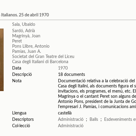
 Italianos. 25 de abril 1970
Sala, Ubaldo
Sardó, Adrià
Magrinyà, Joan
Peret
Pons Llibre, Antonio
Pamias, Juan A.
Societat del Gran Teatre del Liceu
Casa degli Italiani di Barcelona
Data
1970
Descripció
18 documents
Nota
Documentació relativa a la celebració del c
Casa degli Italini, als documents figura el
invitacions, els programes, el menú, etc. E
Magrinya o el cantant Peret son alguns del
Antonio Pons, president de la Junta de Gove
l'empresari J. Pamias, i comunicacions a
Llengua
castellà
Descriptors
Administració
;
Balls
;
Esdeveniments e
Col·lecció
Administració