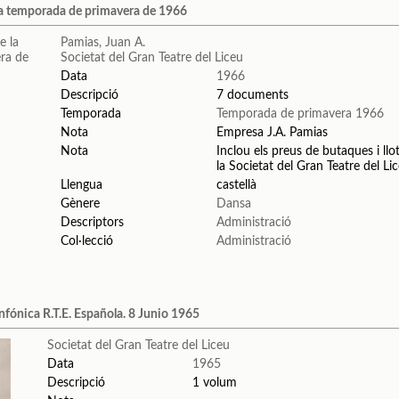
a temporada de primavera de 1966
Pamias, Juan A.
Societat del Gran Teatre del Liceu
Data
1966
Descripció
7 documents
Temporada
Temporada de primavera 1966
Nota
Empresa J.A. Pamias
Nota
Inclou els preus de butaques i ll
la Societat del Gran Teatre del Lic
Llengua
castellà
Gènere
Dansa
Descriptors
Administració
Col·lecció
Administració
fónica R.T.E. Española. 8 Junio 1965
Societat del Gran Teatre del Liceu
Data
1965
Descripció
1 volum