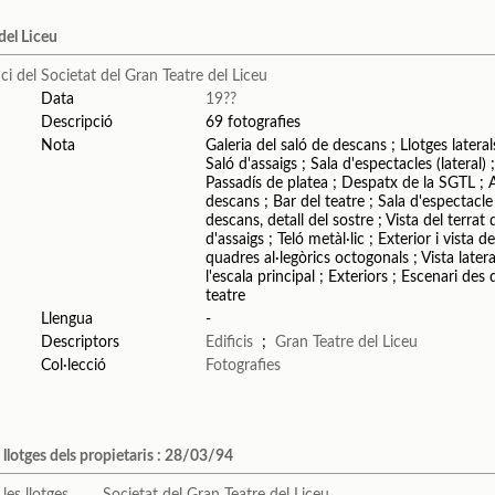
 del Liceu
Societat del Gran Teatre del Liceu
Data
19??
Descripció
69 fotografies
Nota
Galeria del saló de descans ; Llotges laterals
Saló d'assaigs ; Sala d'espectacles (latera
Passadís de platea ; Despatx de la SGTL ; Av
descans ; Bar del teatre ; Sala d'espectacle
descans, detall del sostre ; Vista del terrat
d'assaigs ; Teló metàl·lic ; Exterior i vista 
quadres al·legòrics octogonals ; Vista latera
l'escala principal ; Exteriors ; Escenari des
teatre
Llengua
-
Descriptors
Edificis
;
Gran Teatre del Liceu
Col·lecció
Fotografies
s llotges dels propietaris : 28/03/94
Societat del Gran Teatre del Liceu