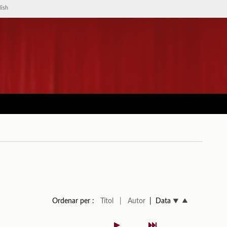
lish
Ordenar per :
Títol
| Autor
| Data