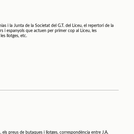
s i la Junta de la Societat del G.T. del Liceu, el repertori de la
ers i espanyols que actuen per primer cop al Liceu, les
es llotges, etc.
, els preus de butaques i llotges, correspondència entre J.A.