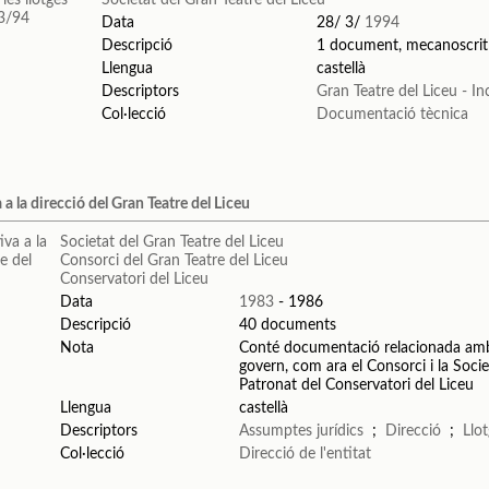
Data
28/ 3/
1994
Descripció
1 document, mecanoscrit
Llengua
castellà
Descriptors
Gran Teatre del Liceu - I
Col·lecció
Documentació tècnica
a la direcció del Gran Teatre del Liceu
Societat del Gran Teatre del Liceu
Consorci del Gran Teatre del Liceu
Conservatori del Liceu
Data
1983
- 1986
Descripció
40 documents
Nota
Conté documentació relacionada amb l
govern, com ara el Consorci i la Soc
Patronat del Conservatori del Liceu
Llengua
castellà
Descriptors
Assumptes jurídics
;
Direcció
;
Llot
Col·lecció
Direcció de l'entitat