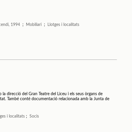
ncendi, 1994
;
Mobiliari
;
Llotges i localitats
a direcció del Gran Teatre del Liceu i els seus òrgans de
ietat. També conté documentació relacionada amb la Junta de
ges i localitats
;
Socis