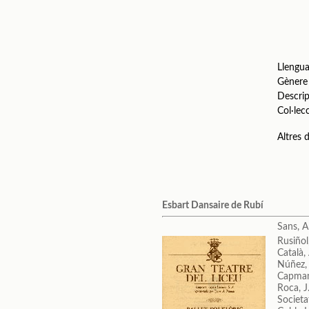
Llengu
Gènere
Descrip
Col·lec
Altres
Esbart Dansaire de Rubí
Sans, A
Rusiñol
Català, 
Núñez, 
Capmany
Roca, J
Societa