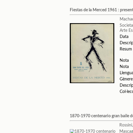
Fiestas de la Merced 1961 : prese
Machad
Societa
Arte E
Data
Descri
Resum
Nota
Nota
Llengu
Gènere
Descri
Col·lec
1870-1970 centenario gran baile de
Rossini
Mascagn