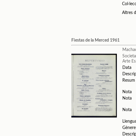
Col·lec
Altres
Fiestas de la Merced 1961
Machad
Societa
Arte E
Data
Descri
Resum
Nota
Nota
Nota
Llengu
Gènere
Descri