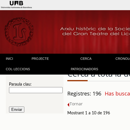
INICI
PROJECTE
CERCA
CRONOL
COL·LECCIONS
PATROCINADORS
Cerca a tota la
Paraula clau:
Registres: 196
Has buscat
Tornar
Mostrant 1 a 10 de 196