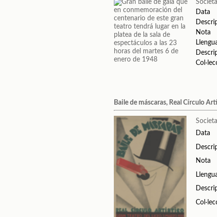
Societa
Data
Descri
Nota
Llengu
Descri
Col·lec
Baile de máscaras, Real Círculo Artí
Societa
Data
Descri
Nota
Llengu
Descri
Col·lec