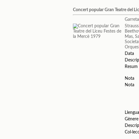
Concert popular Gran Teatre del Li
Garreta 
Strauss
Beetho
Mas, S
Societa
Orquest
Data
Descrip
Resum
Nota
Nota
Llengu
Gènere
Descrip
Col·lec