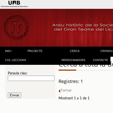
INICI
PROJECTE
CERCA
CRONOL
COL·LECCIONS
PATROCINADORS
CONTACTE
Cerca a tota la
Paraula clau:
Registres: 1
Tornar
Mostrant 1 a 1 de 1