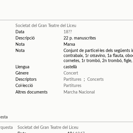
Societat del Gran Teatre del Liceu
Data
18??
Descripció
22 p. manuscrites
Nota
Marxa
Nota
Conjunt de particel·les dels següents ins
contrabaix, 1r ottavino, 1a flauta, obo
cornetes, 1r trombó, 2n trombó, figle
Llengua
castellà
Gènere
Concert
Descriptors
Partitures
;
Concerts
Col·lecció
Partitures
Altres documents
Marcha Nacional
uesta
Societat del Gran Teatre del Liceu