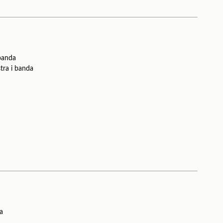
 banda
stra i banda
ra