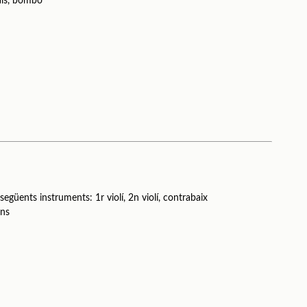
als, bombo
següents instruments: 1r violí, 2n violí, contrabaix
ons