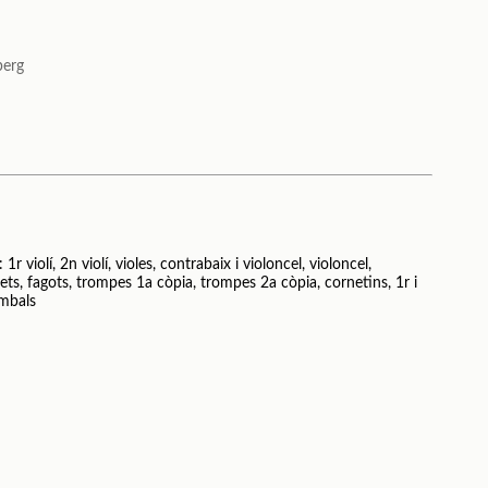
berg
r violí, 2n violí, violes, contrabaix i violoncel, violoncel,
inets, fagots, trompes 1a còpia, trompes 2a còpia, cornetins, 1r i
imbals