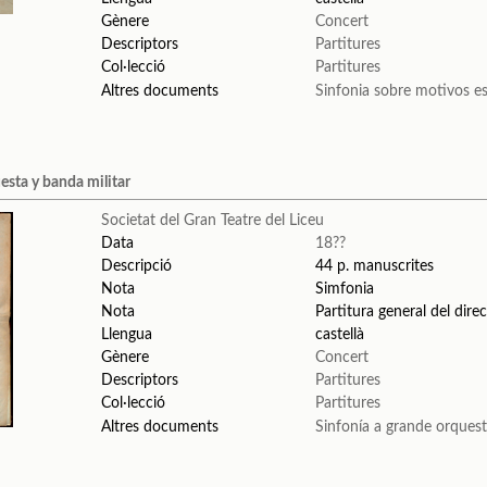
Gènere
Concert
Descriptors
Partitures
Col·lecció
Partitures
Altres documents
Sinfonia sobre motivos e
esta y banda militar
Societat del Gran Teatre del Liceu
Data
18??
Descripció
44 p. manuscrites
Nota
Simfonia
Nota
Partitura general del dire
Llengua
castellà
Gènere
Concert
Descriptors
Partitures
Col·lecció
Partitures
Altres documents
Sinfonía a grande orquest