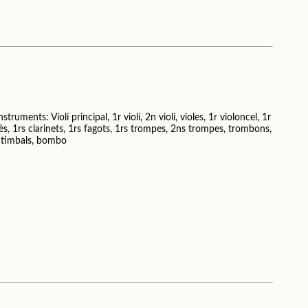
truments: Violí principal, 1r violí, 2n violí, violes, 1r violoncel, 1r
ès, 1rs clarinets, 1rs fagots, 1rs trompes, 2ns trompes, trombons,
, timbals, bombo