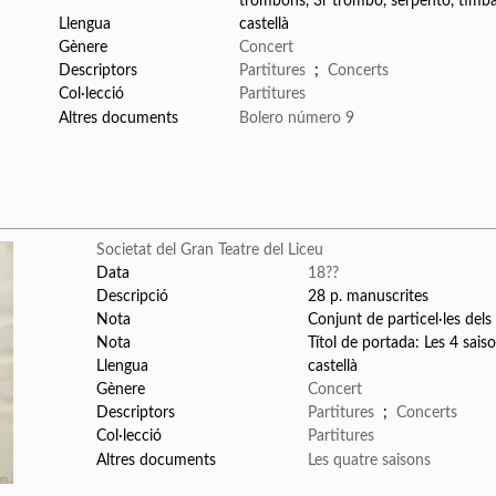
trombons, 3r trombó, serpentó, timb
Llengua
castellà
Gènere
Concert
Descriptors
Partitures
;
Concerts
Col·lecció
Partitures
Altres documents
Bolero número 9
Societat del Gran Teatre del Liceu
Data
18??
Descripció
28 p. manuscrites
Nota
Conjunt de particel·les dels 
Nota
Títol de portada: Les 4 sais
Llengua
castellà
Gènere
Concert
Descriptors
Partitures
;
Concerts
Col·lecció
Partitures
Altres documents
Les quatre saisons