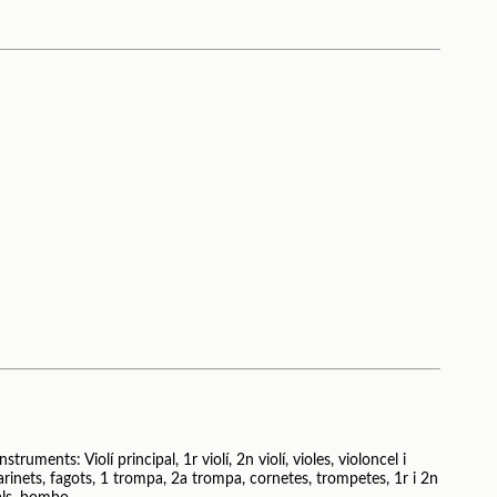
truments: Violí principal, 1r violí, 2n violí, violes, violoncel i
larinets, fagots, 1 trompa, 2a trompa, cornetes, trompetes, 1r i 2n