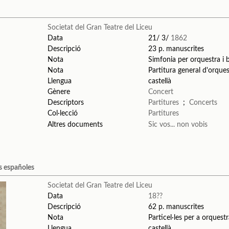
Societat del Gran Teatre del Liceu
Data
21/ 3/
1862
Descripció
23 p. manuscrites
Nota
Simfonia per orquestra i
Nota
Partitura general d'orque
Llengua
castellà
Gènere
Concert
Descriptors
Partitures
;
Concerts
Col·lecció
Partitures
Altres documents
Sic vos... non vobis
s españoles
Societat del Gran Teatre del Liceu
Data
18??
Descripció
62 p. manuscrites
Nota
Particel·les per a orquest
Llengua
castellà