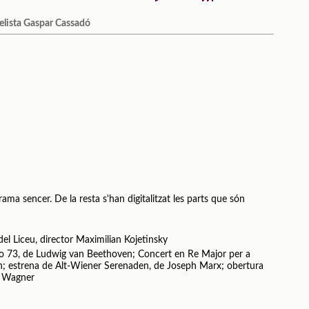
celista Gaspar Cassadó
rama sencer. De la resta s'han digitalitzat les parts que són
el Liceu, director Maximilian Kojetinsky
o 73, de Ludwig van Beethoven; Concert en Re Major per a
n; estrena de Alt-Wiener Serenaden, de Joseph Marx; obertura
d Wagner