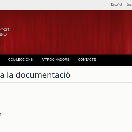
Español
|
Eng
COL·LECCIONS
PATROCINADORS
CONTACTE
ta la documentació
1