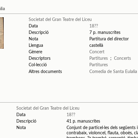
lia
Societat del Gran Teatre del Liceu
Data
18??
Descripció
7 p. manuscrites
Nota
Partitura del director
Llengua
castellà
Gènere
Concert
Descriptors
Partitures
;
Concerts
Col·lecció
Partitures
Altres documents
Comedia de Santa Eulalia
Societat del Gran Teatre del Liceu
Data
18??
Descripció
41 p. manuscrites
Nota
Conjunt de particel·les dels següents ins
contrabaix, violoncel, flauta, oboès, c