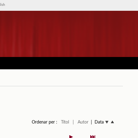
lish
Ordenar per :
Títol
| Autor
| Data