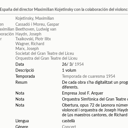
spaña del director Maximilian Kojetinsky con la colaboración del violon
Kojetinsky, Maximilian
Cassadó i Moreu, Gaspar
Beethoven, Ludwig van
Haydn, Joseph
Txaikovski, Piotr Ilitx
Wagner, Richard
Marx, Joseph
Societat del Gran Teatre del Liceu
Orquestra del Gran Teatre del Liceu
Data
26/ 3/
1954
Descripció
1 volum
Temporada
Temporada de cuaresma 1954
Resum
De cada obra s'ha digitalitzat un prog
diferents.
Nota
Empresa José F. Arquer
Nota
Orquestra Simfònica del Gran Teatre d
Nota
Obertura, opus 72 de Leonora númer
violoncel i orquestra de Joseph Hayd
de Los maestros cantores, de Richar
Llengua
castellà
Gènere
Concert