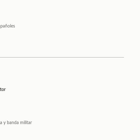
spañoles
ctor
a y banda militar