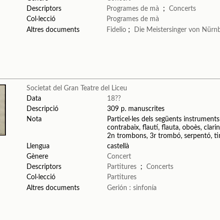
Descriptors
Programes de mà
;
Concerts
Col·lecció
Programes de mà
Altres documents
Fidelio
;
Die Meistersinger von Nürn
Societat del Gran Teatre del Liceu
Data
18??
Descripció
309 p. manuscrites
Nota
Particel·les dels següents instruments: 1
contrabaix, flautí, flauta, oboès, clar
2n trombons, 3r trombó, serpentó, t
Llengua
castellà
Gènere
Concert
Descriptors
Partitures
;
Concerts
Col·lecció
Partitures
Altres documents
Gerión : sinfonía