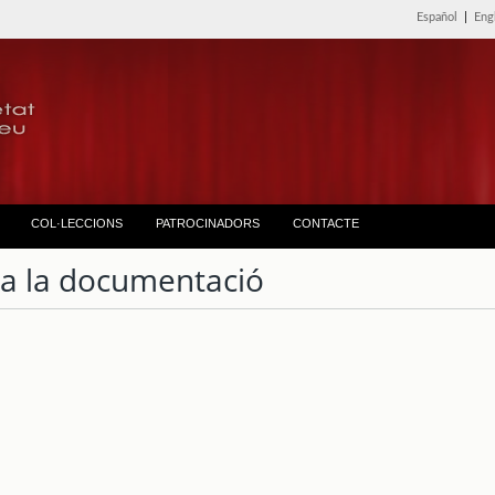
Español
|
Eng
COL·LECCIONS
PATROCINADORS
CONTACTE
ta la documentació