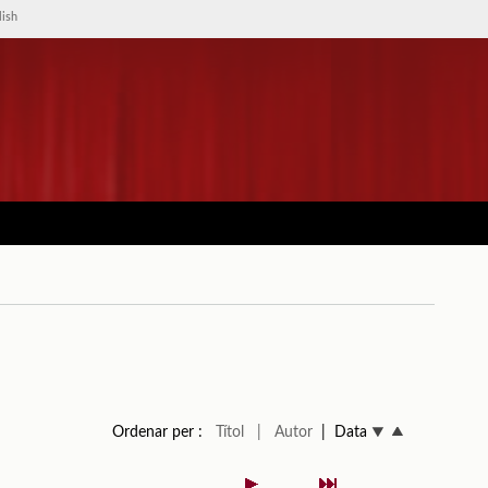
lish
Ordenar per :
Títol
| Autor
| Data