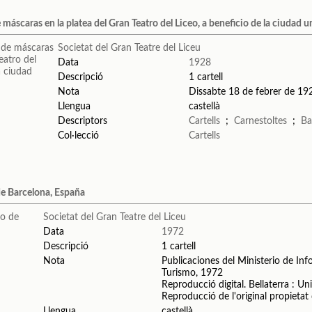
 máscaras en la platea del Gran Teatro del Liceo, a beneficio de la ciudad u
Societat del Gran Teatre del Liceu
Data
1928
Descripció
1 cartell
Nota
Dissabte 18 de febrer de 192
Llengua
castellà
Descriptors
Cartells
;
Carnestoltes
;
Ba
Col·lecció
Cartells
de Barcelona, España
Societat del Gran Teatre del Liceu
Data
1972
Descripció
1 cartell
Nota
Publicaciones del Ministerio de In
Turismo, 1972
Reproducció digital. Bellaterra : U
Reproducció de l'original propietat 
Llengua
castellà