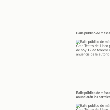
Baile público de másca
Baile público de másca
anunciarán los cartele