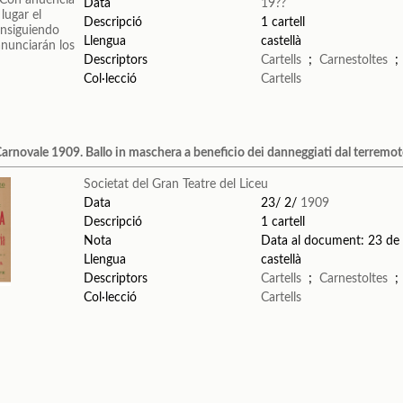
Data
19??
Descripció
1 cartell
Llengua
castellà
Descriptors
Cartells
;
Carnestoltes
Col·lecció
Cartells
 Carnovale 1909. Ballo in maschera a beneficio dei danneggiati dal terremoto
Societat del Gran Teatre del Liceu
Data
23/ 2/
1909
Descripció
1 cartell
Nota
Data al document: 23 de
Llengua
castellà
Descriptors
Cartells
;
Carnestoltes
Col·lecció
Cartells