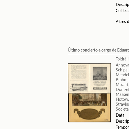
Descrip
Col·lec
Altres
Último concierto a cargo de Eduard
Toldrà 
Annova
Schipa,
Mendels
Brahms
Mozart
Donizet
Massene
Flotow,
Stravin
Societa
Data
Descrip
Tempor