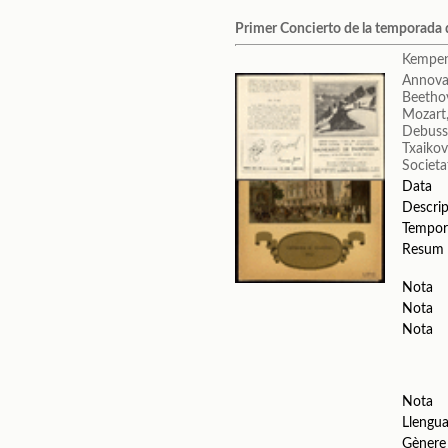
Primer Concierto de la temporada 
Kempen
Annova
Beetho
Mozart
Debuss
Txaikovs
Societa
Data
Descrip
Tempor
Resum
Nota
Nota
Nota
Nota
Llengu
Gènere