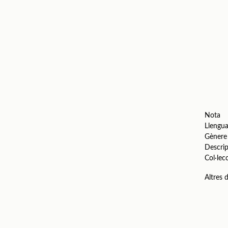
Nota
Llengu
Gènere
Descrip
Col·lec
Altres