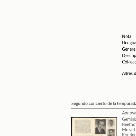
Nota
Llengu
Gènere
Descrip
Col·lec
Altres
Segundo concierto de la temporada
Annova
Geminia
Beetho
Mozart
Rodrigo