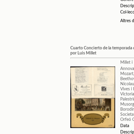
Descrip
Col·lec
Altres
Cuarto Concierto de la temporada d
por Luis Millet
Millet i
Annova
Mozart
Beetho
Nicolau
Vives i
Victori
Palestr
Musorgs
Borodin
Societa
Orfeó C
Data
Descrip