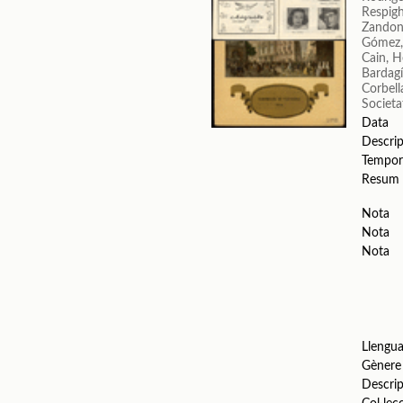
Respigh
Zandon
Gómez,
Cain, H
Bardag
Corbell
Societa
Data
Descrip
Tempor
Resum
Nota
Nota
Nota
Llengu
Gènere
Descrip