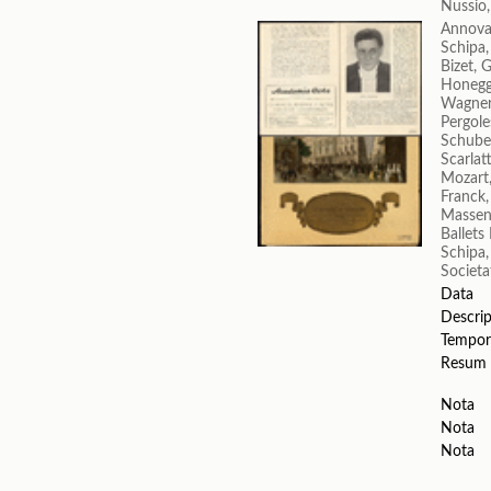
Nussio
Annova
Schipa,
Bizet, 
Honegg
Wagner
Pergole
Schuber
Scarlat
Mozart
Franck,
Massene
Ballets
Schipa,
Societa
Data
Descrip
Tempor
Resum
Nota
Nota
Nota