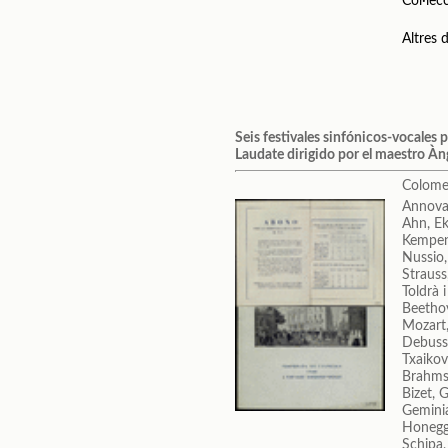
Col·lec
Altres
Seis festivales sinfónicos-vocales 
Laudate dirigido por el maestro À
Colome
Annova
Ahn, Ek
Kempen
Nussio
Strauss
Toldrà 
Beetho
Mozart
Debuss
Txaikovs
Brahms
Bizet, 
Geminia
Honegg
Schipa,