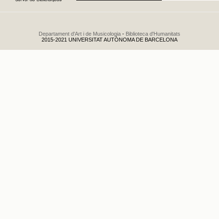
Departament d'Art i de Musicologia
-
Biblioteca d'Humanitats
2015-2021 UNIVERSITAT AUTÒNOMA DE BARCELONA