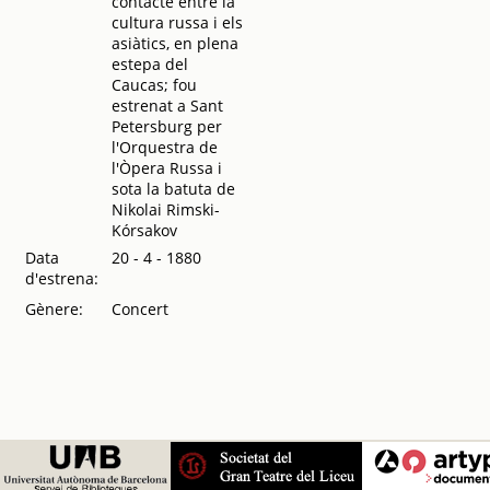
contacte entre la
Concert de
cultura russa i els
presentació de
asiàtics, en plena
l'Orquestra del
estepa del
Conservatori del
Caucas; fou
Liceu
.
1934
estrenat a Sant
Cuarto Concierto
Petersburg per
de la temporada
l'Orquestra de
dirigido por
l'Òpera Russa i
Napoleone
sota la batuta de
Annovazzi y con
Nikolai Rimski-
la colaboración
Kórsakov
del Orfeo Català
dirigido por Luis
Data
20 - 4 - 1880
Millet
.
1948
d'estrena:
Gènere:
Concert