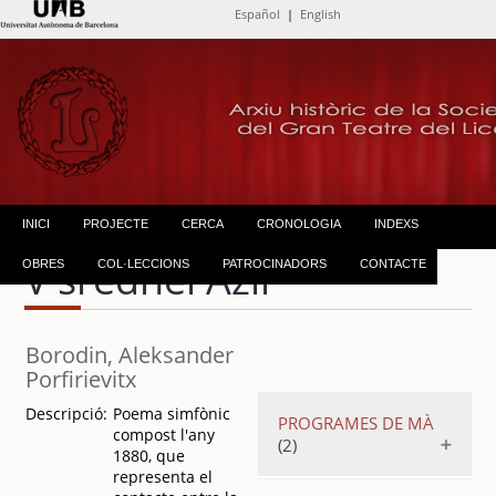
Español
|
English
INICI
PROJECTE
CERCA
CRONOLOGIA
INDEXS
V srédnei Àzii
OBRES
COL·LECCIONS
PATROCINADORS
CONTACTE
Borodin, Aleksander
Porfirievitx
Descripció:
Poema simfònic
PROGRAMES DE MÀ
compost l'any
(2)
1880, que
representa el