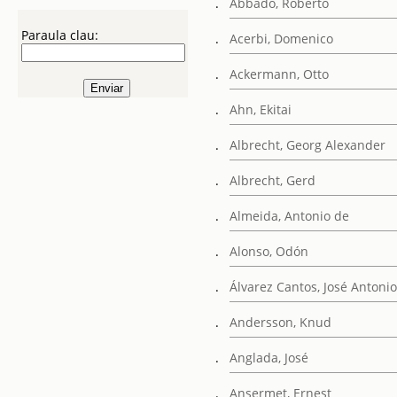
.
Abbado, Roberto
Paraula clau:
.
Acerbi, Domenico
.
Ackermann, Otto
.
Ahn, Ekitai
.
Albrecht, Georg Alexander
.
Albrecht, Gerd
.
Almeida, Antonio de
.
Alonso, Odón
.
Álvarez Cantos, José Antoni
.
Andersson, Knud
.
Anglada, José
.
Ansermet, Ernest