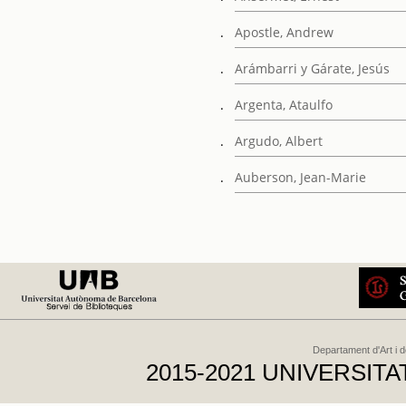
.
Apostle, Andrew
.
Arámbarri y Gárate, Jesús
.
Argenta, Ataulfo
.
Argudo, Albert
.
Auberson, Jean-Marie
Departament d'Art i 
2015-2021 UNIVERSI