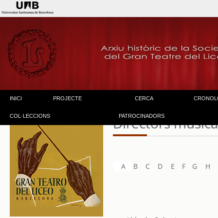
INICI
PROJECTE
CERCA
CRONOL
COL·LECCIONS
PATROCINADORS
Directors musical
A
B
C
D
E
F
G
H