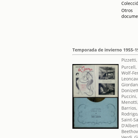
Colecci
Otros
docume
Temporada de invierno 1955-1
Pizzetti
Purcell,
Wolf-Fe
Leoncav
Giordan
Donizet
Puccini
Menotti
Barrios,
Rodrigo
Saint-S
D'Alber
Beethov
Verdi, 