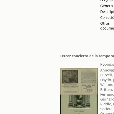
Género
Descrip
Colecci
Otros
docume
Tercer concierto de la tempor
Robinso
Annovaz
Purcell,
Haydn, 
Walton,
Britten
Fernánd
Gerhard
Riddle, 
Societat
Orquest