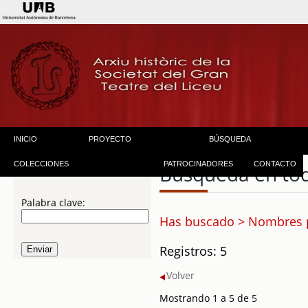
INICIO
PROYECTO
BÚSQUEDA
COLECCIONES
PATROCINADORES
CONTACTO
Búsqueda en to
Palabra clave:
Has buscado > Nombres p
Registros: 5
Volver
Mostrando 1 a 5 de 5