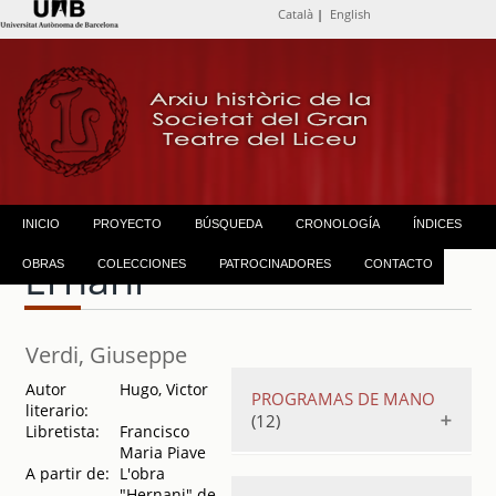
Català
|
English
INICIO
PROYECTO
BÚSQUEDA
CRONOLOGÍA
ÍNDICES
Ernani
OBRAS
COLECCIONES
PATROCINADORES
CONTACTO
Verdi, Giuseppe
Autor
Hugo, Victor
PROGRAMAS DE MANO
literario:
(12)
Libretista:
Francisco
Maria Piave
A partir de:
L'obra
Compañía de
"Hernani" de
ópera italiana