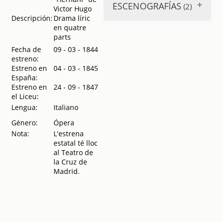
ESCENOGRAFÍAS
(2)
Victor Hugo
que actuará
Descripción:
Drama líric
en este Gran
en quatre
Teatro desde
Ernani
. 1850
parts
el domingo
de Pascua de
Fecha de
09 - 03 - 1844
Ernani
. 19??
Resurrección
estreno:
5 de abril de
Estreno en
04 - 03 - 1845
1885
.
1885
España:
Temporada
Estreno en
24 - 09 - 1847
de otoño e
el Liceu:
invierno.
Lengua:
Italiano
Gran Teatro
del Liceo,
Género:
Ópera
1905 a 1906
.
Nota:
L'estrena
1905
estatal té lloc
Compañía de ópera
al Teatro de
italiana de la que
la Cruz de
formarán parte Titta
Madrid.
Ruffo y Theodoro
Chaliapine
.
1908
Compañía de
ópera italiana
: temporada