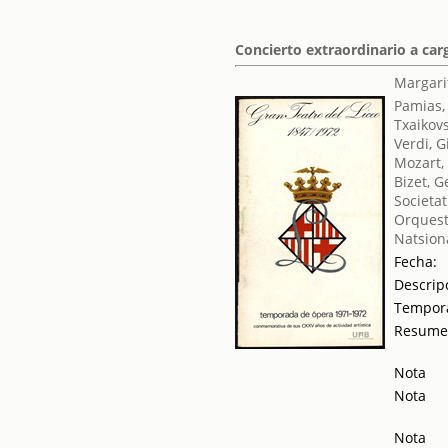
Concierto extraordinario a carg
Margari
Pamias,
Txaikovsk
Verdi, 
Mozart,
Bizet, 
Societat
Orquest
Natsiona
Fecha:
Descrip
Tempor
Resum
Nota
Nota
Nota