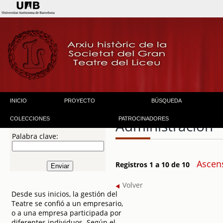
INICIO
PROYECTO
BÚSQUEDA
COLECCIONES
PATROCINADORES
Administración
Palabra clave:
Ascen
Registros 1 a 10 de 10
Volver
Desde sus inicios, la gestión del
Teatre se confió a un empresario,
o a una empresa participada por
diferentes individuos. Según el