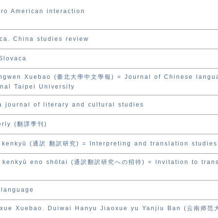
ero American interaction
ca. China studies review
 Slovaca
ongwen Xuebao (臺北大學中文學報) = Journal of Chinese langu
onal Taipei University
journal of literary and cultural studies
terly (翻譯季刊)
 kenkyū (通訳 翻訳研究) = Interpreting and translation studies
u kenkyū eno shōtai (通訳翻訳研究への招待) = Invitation to trans
 language
axue Xuebao. Duiwai Hanyu Jiaoxue yu Yanjiu Ban (云南