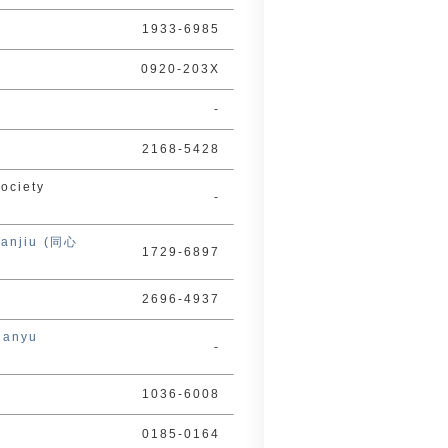
1933-6985
0920-203X
-
2168-5428
ociety
-
Yanjiu (同心
1729-6897
2696-4937
hanyu
-
1036-6008
0185-0164