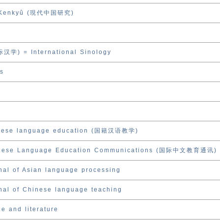
 Kenkyû (現代中国研究)
汉学) = International Sinology
s
hinese language education (国籍汉语教学)
hinese Language Education Communications (国际中文教育通讯)
rnal of Asian language processing
rnal of Chinese language teaching
e and literature