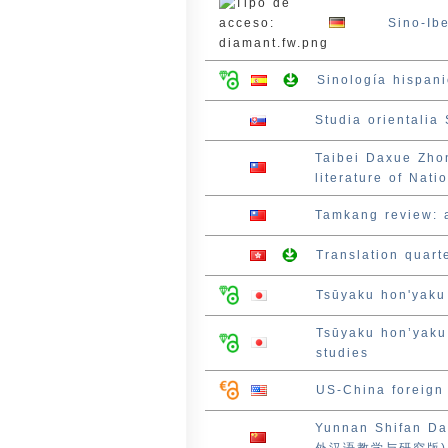
Sino-Ib
Sinología hispani
Studia orientalia
Taibei Daxue Zh
literature of Nati
Tamkang review: a 
Translation quar
Tsūyaku hon'yaku
Tsūyaku hon’yak
studies
US-China foreign
Yunnan Shifan D