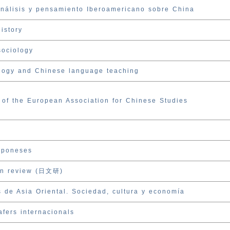
análisis y pensamiento Iberoamericano sobre China
istory
sociology
ology and Chinese language teaching
 of the European Association for Chinese Studies
Japoneses
an review (日文研)
 de Asia Oriental. Sociedad, cultura y economía
fers internacionals