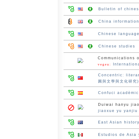
Bulletin of chines
China informati
Chinese language
Chinese studies
Communications o
Internation
vegeu:
Concentric: lite
圓與文學與文化研究)
Confuci acadèmic
Duiwai hanyu jia
jiaoxue yu yan
East Asian histor
Estudios de Asia 