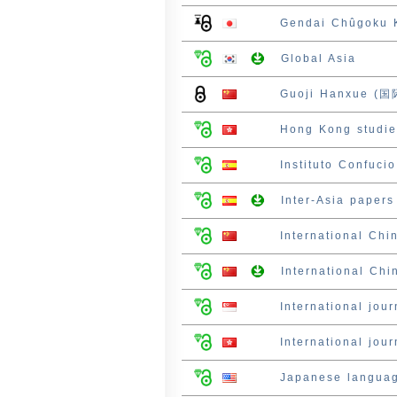
Gendai Chûgoku
Global Asia
Guoji Hanxue (国际
Hong Kong studie
Instituto Confucio
Inter-Asia papers
International C
International C
International jou
International jou
Japanese languag