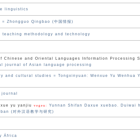
e linguistics
on = Zhongguo Qingbao (中国情报)
 teaching methodology and technology
f Chinese and Oriental Languages Information Processing S
al journal of Asian language processing
rary and cultural studies = Tongxinyuan: Wenxue Yu Wenhua 
 journal
oxue yu yanjiu
Yunnan Shifan Daxue xuebao. Duiwai 
vegeu:
jiu ban (对外汉语教学与研究)
y
y África