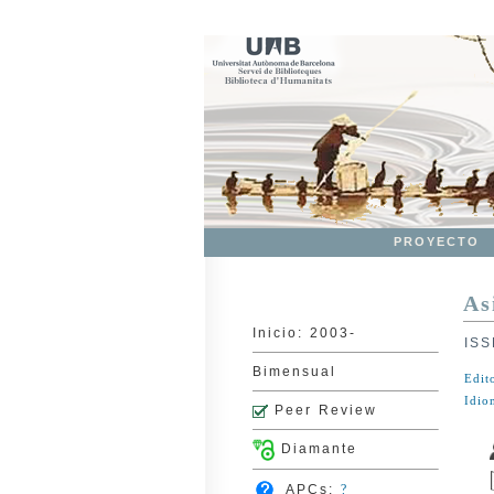
PROYECTO
As
Inicio: 2003-
ISS
Bimensual
Edit
Idio
Peer Review
Diamante
APCs:
?