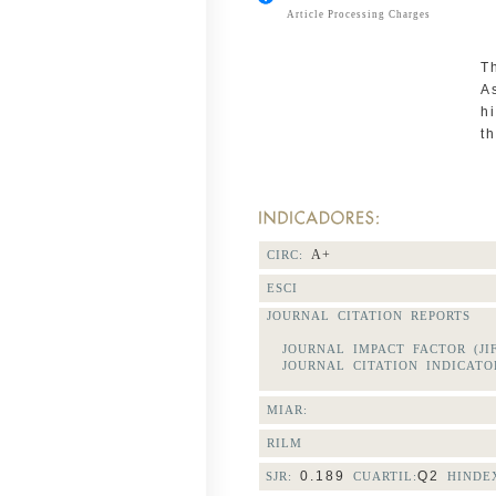
Article Processing Charges
T
A
h
t
A+
CIRC:
ESCI
JOURNAL CITATION REPORTS
JOURNAL IMPACT FACTOR (JI
JOURNAL CITATION INDICATOR
MIAR:
RILM
0.189
Q2
SJR:
CUARTIL:
HINDEX