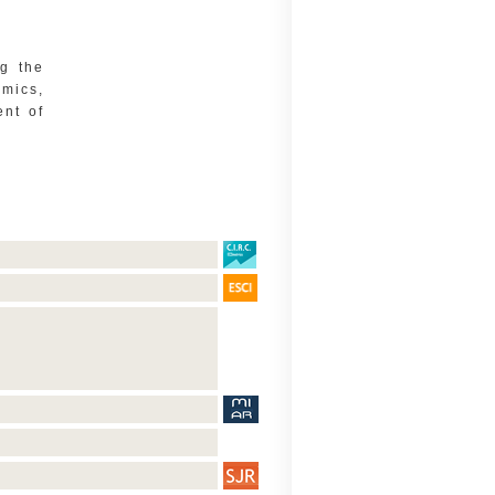
ng the
omics,
ent of