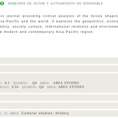
DERECHOS DE AUTOR Y AUTOARCHIVO NO DISPONIBLE
his journal providing critical analysis of the forces shapi
sia-Pacific and the world. It explores the geopolitics, econ
istory, society, culture, international relations and environm
he modern and contemporary Asia-Pacific region.
0.3
Q4
AREA STUDIES
F):
QUARTIL:
AREA:
0.24
Q4
: AREA STUDIES
(JCI):
QUARTIL:
AREA
Cultural studies; History
: 11 AREA: