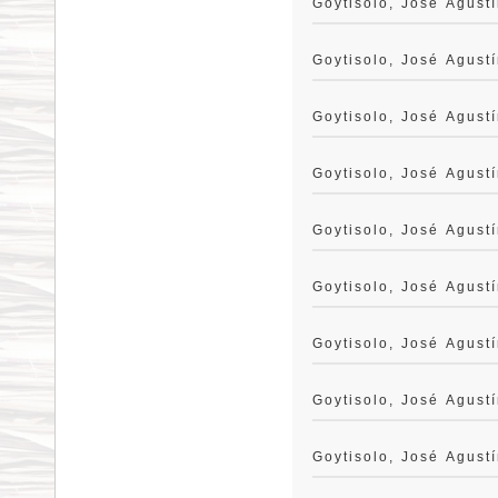
Goytisolo, José Agust
Goytisolo, José Agust
Goytisolo, José Agust
Goytisolo, José Agust
Goytisolo, José Agust
Goytisolo, José Agust
Goytisolo, José Agust
Goytisolo, José Agust
Goytisolo, José Agust