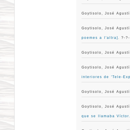
Goytisolo, José Agust
Goytisolo, José Agust
poemes a l'altra]
. ?-?
Goytisolo, José Agust
Goytisolo, José Agust
interiores de 'Tele-Ex
Goytisolo, José Agust
Goytisolo, José Agust
que se llamaba Víctor.