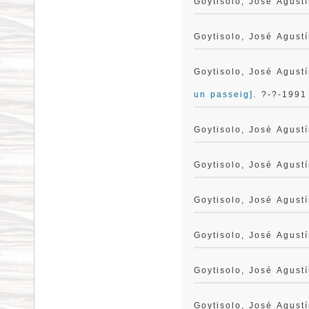
Goytisolo, José Agust
Goytisolo, José Agust
Goytisolo, José Agust
un passeig]
. ?-?-1991
Goytisolo, José Agust
Goytisolo, José Agust
Goytisolo, José Agust
Goytisolo, José Agust
Goytisolo, José Agust
Goytisolo, José Agust