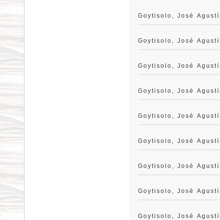
Goytisolo, José Agust
Goytisolo, José Agust
Goytisolo, José Agust
Goytisolo, José Agust
Goytisolo, José Agust
Goytisolo, José Agust
Goytisolo, José Agust
Goytisolo, José Agust
Goytisolo, José Agust