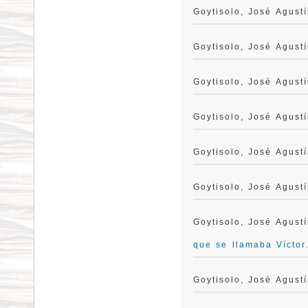
Goytisolo, José Agust
Goytisolo, José Agust
Goytisolo, José Agust
Goytisolo, José Agust
Goytisolo, José Agust
Goytisolo, José Agust
Goytisolo, José Agust
que se llamaba Víctor.
Goytisolo, José Agust