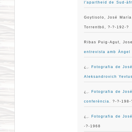
l'apartheid de Sud-àf
Goytisolo, José Marí
Torrentbó, ?-?-192-?
Ribas Puig-Agut, Jos
entrevista amb Àngel
¿,.
Fotografia de José
Aleksandrovich Yevtu
¿,.
Fotografia de Jos
conferència
. ?-?-198-
¿,.
Fotografia de Jos
-?-1968