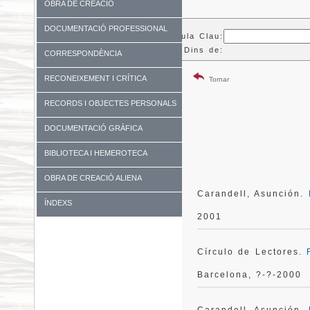
OBRA DE CREACIÓ
DOCUMENTACIÓ PROFESSIONAL
Paraula Clau:
Dins de:
CORRESPONDÈNCIA
RECONEIXEMENT I CRÍTICA
Tornar
RECORDS I OBJECTES PERSONALS
DOCUMENTACIÓ GRÀFICA
BIBLIOTECA I HEMEROTECA
OBRA DE CREACIÓ ALIENA
Carandell, Asunción.
ÍNDEXS
2001
Círculo de Lectores.
Barcelona, ?-?-2000