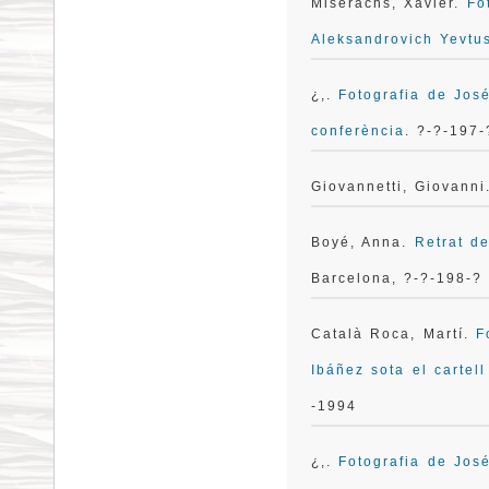
Miserachs, Xavier.
Fo
Aleksandrovich Yevtu
¿,.
Fotografia de Jos
conferència
. ?-?-197-
Giovannetti, Giovann
Boyé, Anna.
Retrat d
Barcelona, ?-?-198-?
Català Roca, Martí.
F
Ibáñez sota el cartel
-1994
¿,.
Fotografia de José