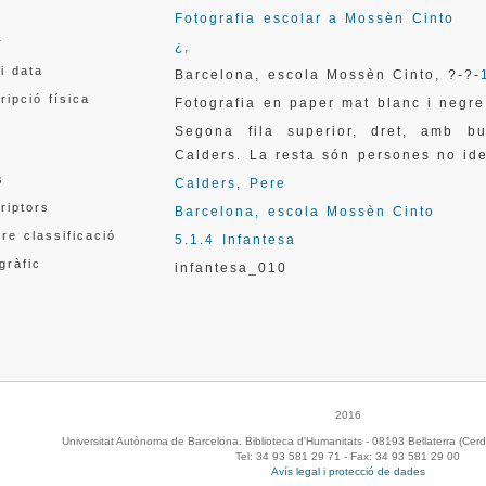
Fotografia escolar a Mossèn Cinto
r
¿,
 i data
Barcelona, escola Mossèn Cinto, ?-?-
ripció física
Fotografia en paper mat blanc i negr
Segona fila superior, dret, amb bu
Calders. La resta són persones no ide
s
Calders, Pere
riptors
Barcelona, escola Mossèn Cinto
re classificació
5.1.4 Infantesa
gràfic
infantesa_010
2016
Universitat Autònoma de Barcelona. Biblioteca d'Humanitats - 08193 Bellaterra (Cerd
Tel: 34 93 581 29 71 - Fax: 34 93 581 29 00
Avís legal i protecció de dades