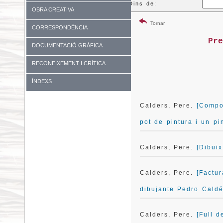
Dins de:
OBRA CREATIVA
Tornar
CORRESPONDÈNCIA
Pr
DOCUMENTACIÓ GRÀFICA
RECONEIXEMENT I CRÍTICA
ÍNDEXS
Calders, Pere.
[Compo
pot de pintura i un pin
Calders, Pere.
[Dibuix
Calders, Pere.
[Factur
dibujante Pedro Cald
Calders, Pere.
[Full d