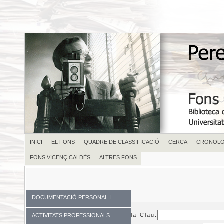
INICI
EL FONS
QUADRE DE CLASSIFICACIÓ
CERCA
CRONOLO
FONS VICENÇ CALDÉS
ALTRES FONS
DOCUMENTACIÓ PERSONAL I
FAMILIAR
Paraula Clau:
ACTIVITATS PROFESSIONALS