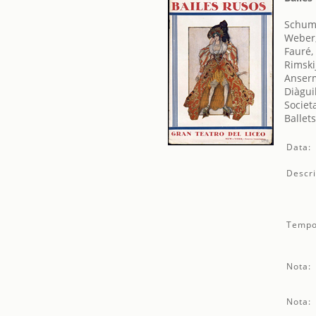
Schum
Weber,
Fauré,
Rimski
Anserm
Diàgui
Societ
Ballet
Data:
Descri
Tempo
Nota:
Nota: