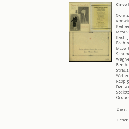
Cinco 
Swaro
Konwit
Keilbe
Mestre
Bach, 
Brahm
Mozar
Schube
Wagner
Beetho
Straus
Weber,
Respig
Dvorák
Societ
Orques
Data:
Descri