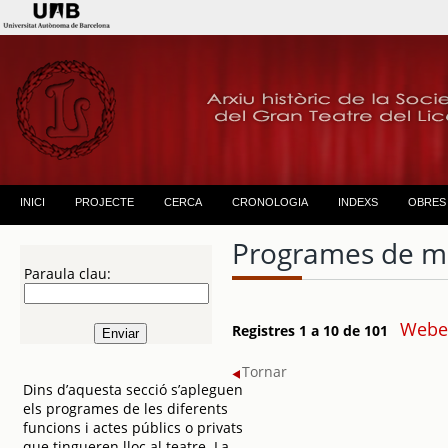
INICI
PROJECTE
CERCA
CRONOLOGIA
INDEXS
OBRES
Programes de m
Paraula clau:
Weber
Registres 1 a 10 de 101
Tornar
Dins d’aquesta secció s’apleguen
els programes de les diferents
funcions i actes públics o privats
que tingueren lloc al teatre. La