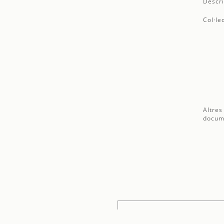
Descri
Col·le
Altres
docum