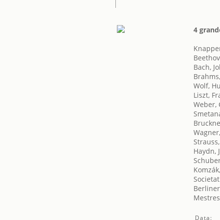
4 grand
Knapper
Beethov
Bach, J
Brahms,
Wolf, H
Liszt, F
Weber, 
Smetana
Bruckne
Wagner,
Strauss
Haydn, 
Schuber
Komzák,
Societat
Berline
Mestres
Data: