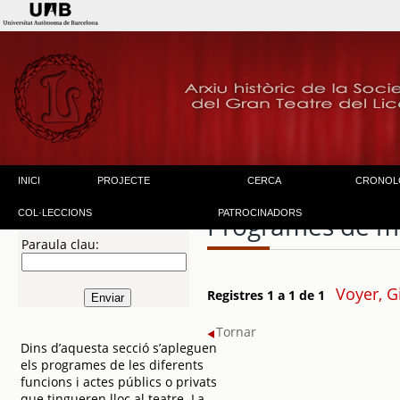
INICI
PROJECTE
CERCA
CRONOL
COL·LECCIONS
PATROCINADORS
Programes de m
Paraula clau:
Voyer, G
Registres 1 a 1 de 1
Tornar
Dins d’aquesta secció s’apleguen
els programes de les diferents
funcions i actes públics o privats
que tingueren lloc al teatre. La