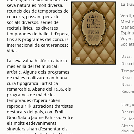
La tra
seva natura és molt diversa,
reuneix des de temporades de
Verdi,
concerts, passant per actes
Mestre
socials diversos, sèries de
Manach
recitals lírics, les diverses
Espina
temporades de ballet i d’òpera,
Voyer,
fins als programes del concurs
Societ
internacional de cant Francesc
Viñas.
Data:
La seva vàlua històrica abarca
Descri
més enllà del fet musical i
Tempo
artístic. Alguns dels programes
de mà es realitzaren amb una
Nota:
cura tipogràfica i artística
Nota:
remarcable. Abans del 1936, els
Resum
programes de mà de les
temporades d’òpera solien
Llengu
reproduir il•lustracions d’artistes
destacats del país, com Emili
Descri
Grau Sala o Jaume Pahissa. Entre
Col·le
els molts esdeveniments
Altres
singulars s’han d’esmentar els
docum