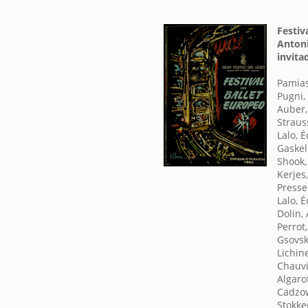
Festiv
Antoni
invita
Pamias
Pugni,
Auber,
Straus
Lalo, 
Gaskel
Shook,
Kerjes
Presse
Lalo, 
Dolin,
Perrot,
Gsovski
Lichin
Chauvi
Algarof
Cadzow
Stokke