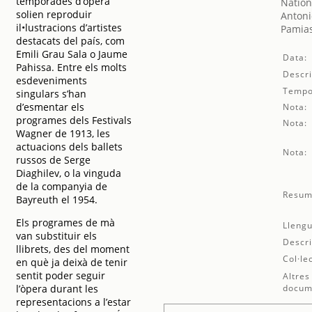
temporades d’òpera
Nation
solien reproduir
Antoni
il•lustracions d’artistes
Pamias
destacats del país, com
Emili Grau Sala o Jaume
Data:
Pahissa. Entre els molts
Descri
esdeveniments
Tempo
singulars s’han
d’esmentar els
Nota:
programes dels Festivals
Nota:
Wagner de 1913, les
actuacions dels ballets
Nota:
russos de Serge
Diaghilev, o la vinguda
de la companyia de
Resum
Bayreuth el 1954.
Els programes de mà
Llengu
van substituir els
Descri
llibrets, des del moment
Col·le
en què ja deixà de tenir
sentit poder seguir
Altres
l’òpera durant les
docum
representacions a l’estar