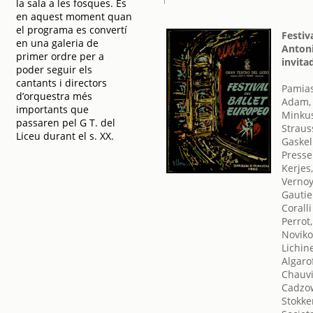
la sala a les fosques. És
en aquest moment quan
el programa es convertí
Festiv
en una galeria de
Antoni
primer ordre per a
invita
poder seguir els
cantants i directors
Pamias
d’orquestra més
Adam,
importants que
Minkus
passaren pel G T. del
Straus
Liceu durant el s. XX.
Gaskel
Presse
Kerjes
Vernoy
Gautie
Coralli
Perrot,
Noviko
Lichin
Algarof
Chauvi
Cadzow
Stokke