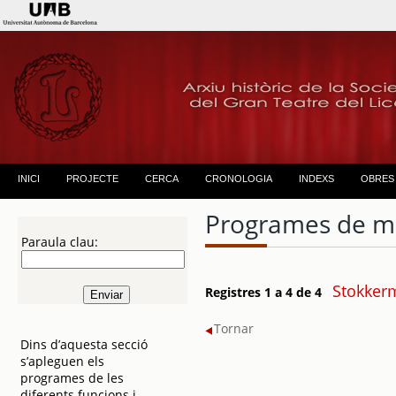
INICI
PROJECTE
CERCA
CRONOLOGIA
INDEXS
OBRES
Programes de m
Paraula clau:
Stokker
Registres 1 a 4 de 4
Tornar
Dins d’aquesta secció
s’apleguen els
programes de les
diferents funcions i