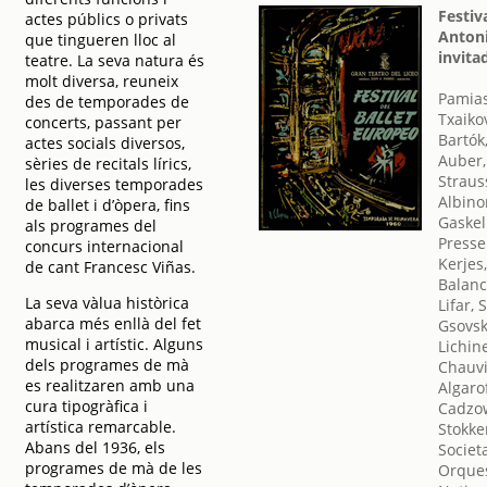
Festiv
actes públics o privats
Antoni
que tingueren lloc al
invita
teatre. La seva natura és
molt diversa, reuneix
Pamias
des de temporades de
Txaikov
concerts, passant per
Bartók
actes socials diversos,
Auber,
sèries de recitals lírics,
Straus
les diverses temporades
Albino
de ballet i d’òpera, fins
Gaskel
als programes del
Presse
concurs internacional
Kerjes
de cant Francesc Viñas.
Balanc
La seva vàlua històrica
Lifar, 
abarca més enllà del fet
Gsovski
musical i artístic. Alguns
Lichin
dels programes de mà
Chauvi
es realitzaren amb una
Algarof
cura tipogràfica i
Cadzow
artística remarcable.
Stokke
Abans del 1936, els
Societ
programes de mà de les
Orques