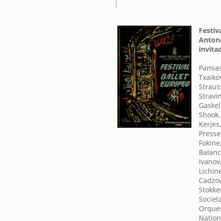
Festiv
Antoni
invita
Pamias
Txaikov
Straus
Stravin
Gaskel
Shook,
Kerjes
Presse
Fokine
Balanc
Ivanov
Lichin
Cadzow
Stokke
Societ
Orques
Nation